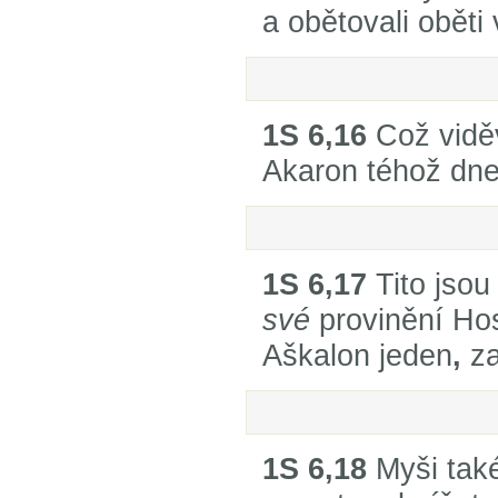
a obětovali oběti
1S 6,16
Což viděv
Akaron téhož dne
1S 6,17
Tito jsou
své
provinění Ho
Aškalon jeden
,
za
1S 6,18
Myši také