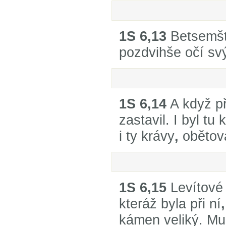
1S 6,13
Betsemští
pozdvihše očí sv
1S 6,14
A když př
zastavil. I byl t
i ty krávy
,
obětova
1S 6,15
Levítové 
kteráž byla při ní
,
kámen veliký. Mu