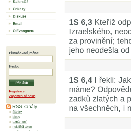
Kalendář
Odkazy
Diskuze
1S 6,3
Kteříž odp
Email
Izraelského
,
neods
O Evangnetu
za provinění; te
jeho neodešla od
Přihlašovací jméno
:
Heslo
:
1S 6,4
I řekli: Ja
máme? Odpověděli
Registrace
|
Zapomenuté heslo
zadků zlatých a p
na všechněch
,
i 
RSS kanály
články
blogy
oznámení
nejbližší akce