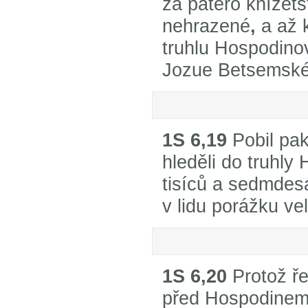
za patero knížets
nehrazené
,
a až 
truhlu Hospodino
Jozue Betsemské
1S 6,19
Pobil pa
hleděli do truhly
tisíců a sedmdesát
v lidu porážku vel
1S 6,20
Protož ře
před Hospodinem