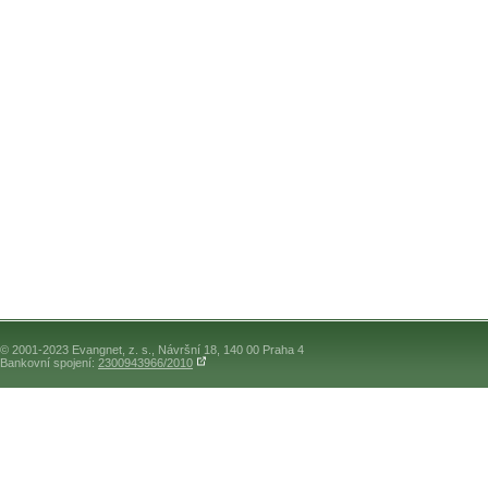
© 2001-2023 Evangnet, z. s., Návršní 18, 140 00 Praha 4
Bankovní spojení:
2300943966/2010