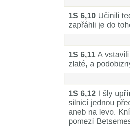
1S 6,10
Učinili te
zapřáhli je do to
1S 6,11
A vstavil
zlaté
,
a podobizn
1S 6,12
I šly upř
silnicí jednou pře
aneb na levo. Kní
pomezí Betsemes