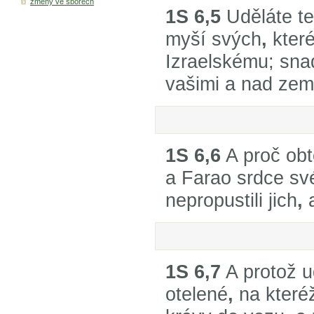
změny ve sborech
1S 6,5
Uděláte te
myší svých
,
které
Izraelskému; sna
vašimi a nad zem
1S 6,6
A proč obt
a Farao srdce sv
nepropustili jich
,
1S 6,7
A protož u
otelené
,
na které