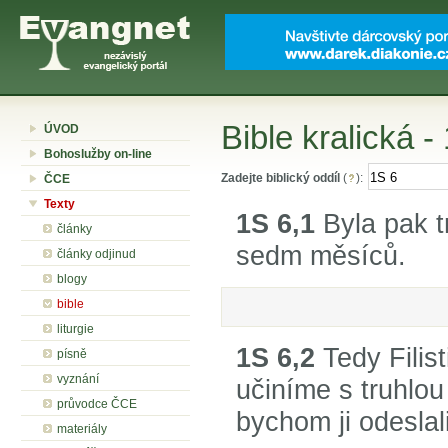
Bible kralická -
ÚVOD
Bohoslužby on-line
Zadejte biblický oddíl
(
):
ČCE
Texty
1S 6,1
Byla pak t
články
sedm měsíců.
články odjinud
blogy
bible
liturgie
1S 6,2
Tedy Filis
písně
vyznání
učiníme s truhl
průvodce ČCE
bychom ji odeslali
materiály