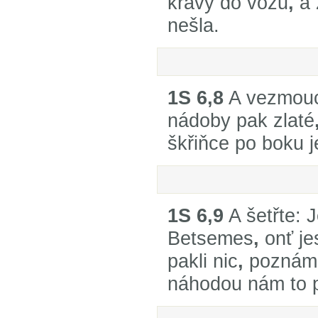
krávy do vozu
,
a 
nešla.
1S 6,8
A vezmouc
nádoby pak zlaté
škřiňce po boku j
1S 6,9
A šetřte: J
Betsemes
,
onť je
pakli nic
,
poznám
náhodou nám to p