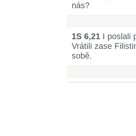
nás?
1S 6,21
I poslali
Vrátili zase Filis
sobě.