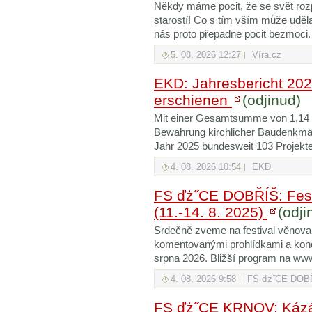
Někdy máme pocit, že se svět ro
starostí! Co s tím vším může uděl
nás proto přepadne pocit bezmoci.
5. 08. 2026 12:27
Víra.cz
EKD: Jahresbericht 202
erschienen
(odjinud)
Mit einer Gesamtsumme von 1,14 Mi
Bewahrung kirchlicher Baudenkmäle
Jahr 2025 bundesweit 103 Projekte
4. 08. 2026 10:54
EKD
FS ďż˝CE DOBŘÍŠ: Fest
(11.-14. 8. 2025)
(odji
Srdečně zveme na festival věnova
komentovanými prohlídkami a konc
srpna 2026. Bližší program na ww
4. 08. 2026 9:58
FS ďż˝CE DOB
FS ďż˝CE KRNOV: Kázán