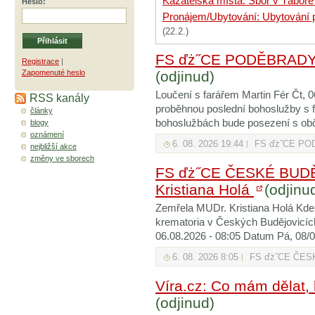
Kazatelská místa: Sbor v Táboře 
Heslo
:
Pronájem/Ubytování: Ubytování p
(22.2.)
FS ďż˝CE PODĚBRADY: 
Registrace
|
Zapomenuté heslo
(odjinud)
Loučení s farářem Martin Fér Čt, 0
RSS kanály
proběhnou poslední bohoslužby s 
články
bohoslužbách bude posezení s obče
blogy
oznámení
6. 08. 2026 19:44
FS ďż˝CE P
nejbližší akce
změny ve sborech
FS ďż˝CE ČESKÉ BUDĚ
Kristiana Holá
(odjinu
Zemřela MUDr. Kristiana Holá Kde 
krematoria v Českých Budějovicích
06.08.2026 - 08:05 Datum Pá, 08/07
6. 08. 2026 8:05
FS ďż˝CE ČE
Víra.cz: Co mám dělat,
(odjinud)