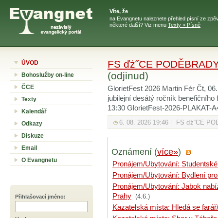
Víte, že
na Evangnetu naleznete přehled písní ze zpěv
některé další? Viz menu
Texty > Písně
FS ďż˝CE PODĚBRADY: 
ÚVOD
(odjinud)
Bohoslužby on-line
ČCE
GlorietFest 2026 Martin Fér Čt, 0
jubilejní desátý ročník benefičního 
Texty
13:30 GlorietFest-2026-PLAKAT-A4
Kalendář
6. 08. 2026 19:46
FS ďż˝CE P
Odkazy
Diskuze
Email
Oznámení (
více»
)
O Evangnetu
Pronájem/Ubytování: Studentské
Pronájem/Ubytování: Bydlení pro
Pronájem/Ubytování: Jabok nabíz
Prahy
(4.6.)
Přihlašovací jméno
:
Kazatelská místa: Hledá se farář