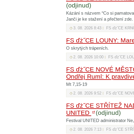
(odjinud)
Kázání s názvem “Co si pamatovat
Janči je ke stažení a přečtení zde.
3. 08. 2026 8:43
FS ďż˝CE KRN
FS ďż˝CE LOUNY: Mare
O skrytých trápeních.
2. 08. 2026 10:00
FS ďż˝CE LO
FS ďż˝CE NOVÉ MĚSTO
Ondřej Ruml: K pravdivé
Mt 7,15-19
2. 08. 2026 9:52
FS ďż˝CE NO
FS ďż˝CE STŘÍTEŽ NAD
UNITED
(odjinud)
Festival UNITED administrator Ne,
2. 08. 2026 7:13
FS ďż˝CE STŘ