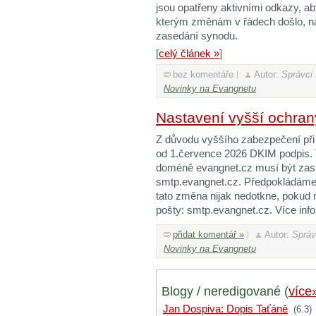
jsou opatřeny aktivními odkazy, ab
kterým změnám v řádech došlo, n
zasedání synodu.
[
celý článek »
]
bez komentáře
Autor:
Správci
Novinky na Evangnetu
Nastavení vyšší ochran
Z důvodu vyššího zabezpečení při
od 1.července 2026 DKIM podpis. 
doméně evangnet.cz musí být zas
smtp.evangnet.cz. Předpokládáme,
tato změna nijak nedotkne, pokud
pošty: smtp.evangnet.cz. Více inf
přidat komentář »
Autor:
Správ
Novinky na Evangnetu
Blogy / neredigované (
více
Jan Dospiva: Dopis Taťáně
(6.3)