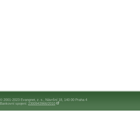
© 2001-2023 Evangnet, z. s., Návršní 18, 140 00 Praha 4
Bankovní spojení:
2300943966/2010