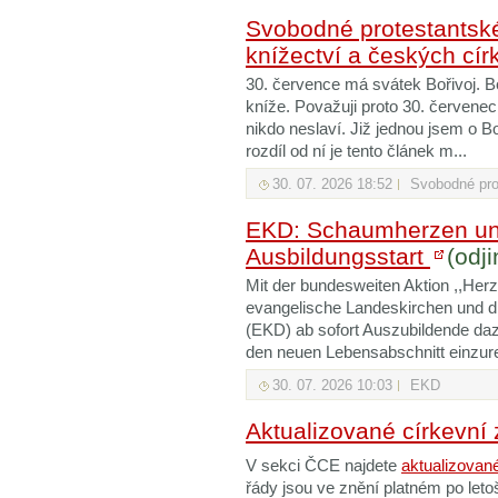
Svobodné protestantsk
knížectví a českých cír
30. července má svátek Bořivoj. B
kníže. Považuji proto 30. červene
nikdo neslaví. Již jednou jsem o B
rozdíl od ní je tento článek m...
30. 07. 2026 18:52
Svobodné pro
EKD: Schaumherzen u
Ausbildungsstart
(odj
Mit der bundesweiten Aktion ,,Herz
evangelische Landeskirchen und d
(EKD) ab sofort Auszubildende daz
den neuen Lebensabschnitt einzur
30. 07. 2026 10:03
EKD
Aktualizované církevní 
V sekci ČCE najdete
aktualizované
řády jsou ve znění platném po le