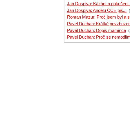
Jan Dospiva: Kázání o pokušení
Jan Dospiva: Andělu ČCE piš...
Roman Mazur: Proč jsem byl a st
Pavel Duchan: Krátké povzbuzen
Pavel Duchan: Dopis mamince
(
Pavel Duchan: Proč se nemodl