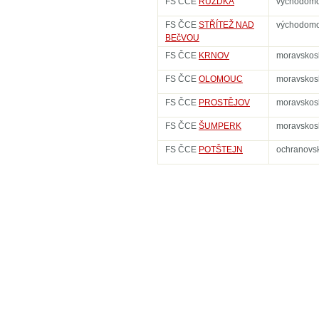
FS ČCE
RŮŽĎKA
východomo
FS ČCE
STŘÍTEŽ NAD
východomo
BEčVOU
FS ČCE
KRNOV
moravskos
FS ČCE
OLOMOUC
moravskos
FS ČCE
PROSTĚJOV
moravskos
FS ČCE
ŠUMPERK
moravskos
FS ČCE
POTŠTEJN
ochranovs