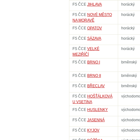
FS ČCE
JIHLAVA
horácký
FS ČCE
NOVÉ MĚSTO
horácký
NA MORAVĚ
FS ČCE
OPATOV
horácký
FS ČCE
SÁZAVA
horácký
FS ČCE
VELKÉ
horácký
MEZIŘÍČÍ
FS ČCE
BRNO I
brněnský
FS ČCE
BRNO II
brněnský
FS ČCE
BŘECLAV
brněnský
FS ČCE
HOŠŤÁLKOVÁ
východomo
U VSETíNA
FS ČCE
HUSLENKY
východomo
FS ČCE
JASENNÁ
východomo
FS ČCE
KYJOV
východomo