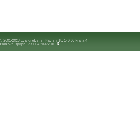
© 2001-2023 Evangnet, z. s., Návršní 18, 140 00 Praha 4
Bankovní spojení:
2300943966/2010