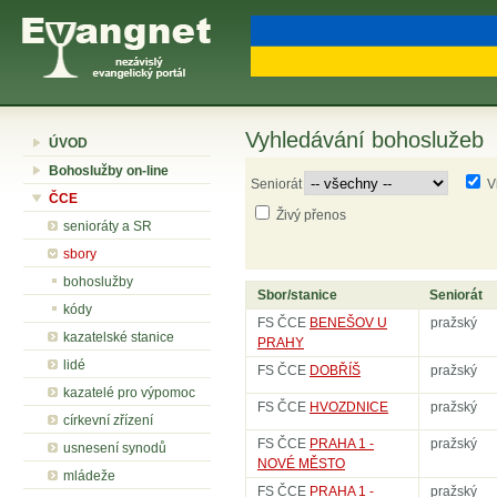
Vyhledávání bohoslužeb
ÚVOD
Bohoslužby on-line
Seniorát
V
ČCE
Živý přenos
senioráty a SR
sbory
bohoslužby
Sbor/stanice
Seniorát
kódy
FS ČCE
BENEŠOV U
pražský
kazatelské stanice
PRAHY
lidé
FS ČCE
DOBŘÍŠ
pražský
kazatelé pro výpomoc
FS ČCE
HVOZDNICE
pražský
církevní zřízení
FS ČCE
PRAHA 1 -
pražský
usnesení synodů
NOVÉ MĚSTO
mládeže
FS ČCE
PRAHA 1 -
pražský