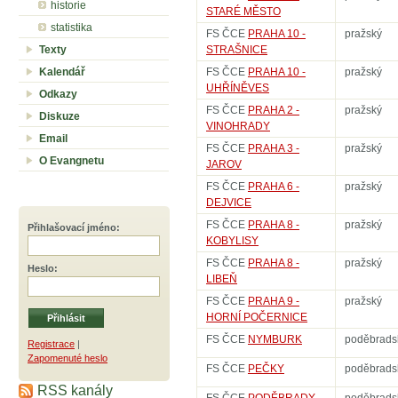
historie
STARÉ MĚSTO
statistika
FS ČCE
PRAHA 10 -
pražský
Texty
STRAŠNICE
Kalendář
FS ČCE
PRAHA 10 -
pražský
UHŘÍNĚVES
Odkazy
FS ČCE
PRAHA 2 -
pražský
Diskuze
VINOHRADY
Email
FS ČCE
PRAHA 3 -
pražský
O Evangnetu
JAROV
FS ČCE
PRAHA 6 -
pražský
DEJVICE
FS ČCE
PRAHA 8 -
pražský
Přihlašovací jméno
:
KOBYLISY
FS ČCE
PRAHA 8 -
pražský
Heslo
:
LIBEŇ
FS ČCE
PRAHA 9 -
pražský
HORNÍ POČERNICE
FS ČCE
NYMBURK
poděbrads
Registrace
|
Zapomenuté heslo
FS ČCE
PEČKY
poděbrads
RSS kanály