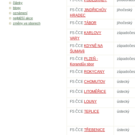
FS ČCE
PODĚBRADY
poděbrads
články
blogy
FS ČCE
JINDŘICHŮV
jihočeský
oznámení
HRADEC
nejbližší akce
FS ČCE
TÁBOR
jihočeský
změny ve sborech
FS ČCE
KARLOVY
západočes
VARY
FS ČCE
KDYNĚ NA
západočes
ŠUMAVě
FS ČCE
PLZEŇ -
západočes
Korandův sbor
FS ČCE
ROKYCANY
západočes
FS ČCE
CHOMUTOV
ústecký
FS ČCE
LITOMĚŘICE
ústecký
FS ČCE
LOUNY
ústecký
FS ČCE
TEPLICE
ústecký
FS ČCE
TŘEBENICE
ústecký