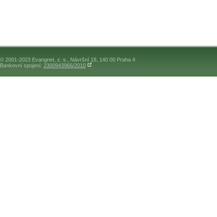
© 2001-2023 Evangnet, z. s., Návršní 18, 140 00 Praha 4
Bankovní spojení:
2300943966/2010