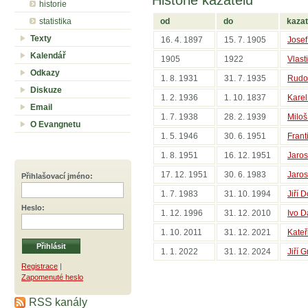
Historie kazatelů
historie
statistika
od
do
kazat
Texty
16. 4. 1897
15. 7. 1905
Josef
Kalendář
1905
1922
Vlast
Odkazy
1. 8. 1931
31. 7. 1935
Rudol
Diskuze
1. 2. 1936
1. 10. 1837
Karel
Email
1. 7. 1938
28. 2. 1939
Miloš
O Evangnetu
1. 5. 1946
30. 6. 1951
Frant
1. 8. 1951
16. 12. 1951
Jaros
17. 12. 1951
30. 6. 1983
Jaros
Přihlašovací jméno
:
1. 7. 1983
31. 10. 1994
Jiří 
Heslo
:
1. 12. 1996
31. 12. 2010
Ivo D
1. 10. 2011
31. 12. 2021
Kateř
1. 1. 2022
31. 12. 2024
Jiří 
Registrace
|
Zapomenuté heslo
RSS kanály