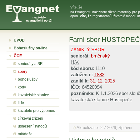
Víte, že
na Evangnetu naleznete různé materiály pro 
apod.
Víte, že
registrovaní uživatelé mohou m
Farní sbor HUSTOPE
ÚVOD
Bohoslužby on-line
ZANIKLÝ SBOR
seniorát
:
brněnský
ČCE
H.V.
senioráty a SR
kód sboru
: 1110
sbory
založen r.:
1882
bohoslužby
zanikl k:
31. 12. 2025
IČO:
64520994
kódy
poznámka:
K 1.1.2026 sbor slou
kazatelské stanice
kazatelská stanice Hustopeče
lidé
kazatelé pro výpomoc
církevní zřízení
usnesení synodů
Aktualizace: 2.7.2026, Správci
mládeže