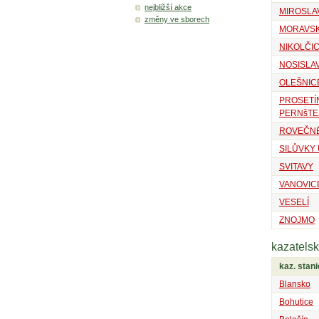
nejbližší akce
MIROSLA
změny ve sborech
MORAVSK
NIKOLČI
NOSISLA
OLEŠNICE
PROSETÍN
PERNšTE
ROVEČN
SILŮVKY
SVITAVY
VANOVIC
VESELÍ
ZNOJMO
kazatelsk
kaz. stan
Blansko
Bohutice