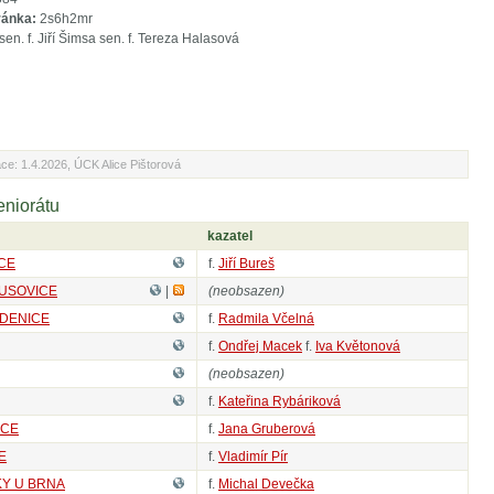
ránka:
2s6h2mr
sen. f. Jiří Šimsa sen. f. Tereza Halasová
ace: 1.4.2026, ÚCK Alice Pištorová
eniorátu
kazatel
CE
f.
Jiří Bureš
HUSOVICE
|
(neobsazen)
IDENICE
f.
Radmila Včelná
f.
Ondřej Macek
f.
Iva Květonová
(neobsazen)
f.
Kateřina Rybáriková
ICE
f.
Jana Gruberová
E
f.
Vladimír Pír
Y U BRNA
f.
Michal Devečka