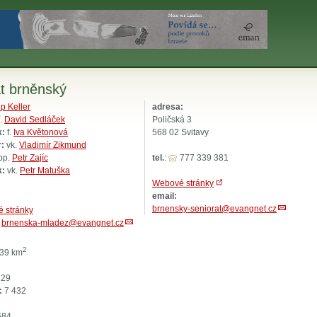
t brněnský
ip Keller
adresa:
.
David Sedláček
Poličská 3
k:
f.
Iva Květonová
568 02 Svitavy
r:
vk.
Vladimír Zikmund
pp.
Petr Zajíc
tel.
:
777 339 381
k:
vk.
Petr Matuška
Webové stránky
email:
brnensky-seniorat@evangnet.cz
 stránky
:
brnenska-mladez@evangnet.cz
2
39 km
29
:
7 432
684