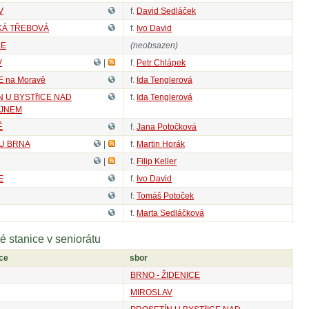
V
f.
David Sedláček
Á TŘEBOVÁ
f.
Ivo David
CE
(neobsazen)
V
|
f.
Petr Chlápek
 na Moravě
f.
Ida Tenglerová
 U BYSTřICE NAD
f.
Ida Tenglerová
JNEM
É
f.
Jana Potočková
 U BRNA
|
f.
Martin Horák
|
f.
Filip Keller
E
f.
Ivo David
f.
Tomáš Potoček
f.
Marta Sedláčková
é stanice v seniorátu
ice
sbor
BRNO - ŽIDENICE
MIROSLAV