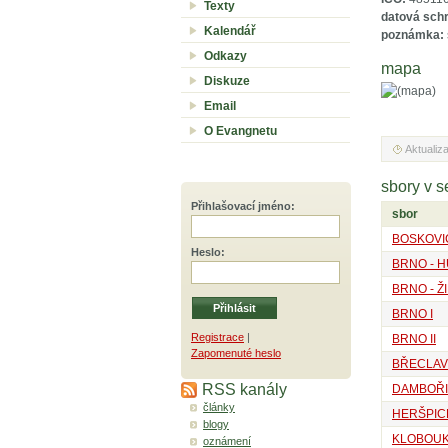
Texty
datová sch
Kalendář
poznámka:
Odkazy
mapa
Diskuze
Email
O Evangnetu
Aktualiz
sbory v s
Přihlašovací jméno
:
sbor
BOSKOVI
Heslo
:
BRNO - 
BRNO - Ž
BRNO I
Registrace
|
BRNO II
Zapomenuté heslo
BŘECLAV
RSS kanály
DAMBOŘ
články
HERŠPIC
blogy
KLOBOUK
oznámení