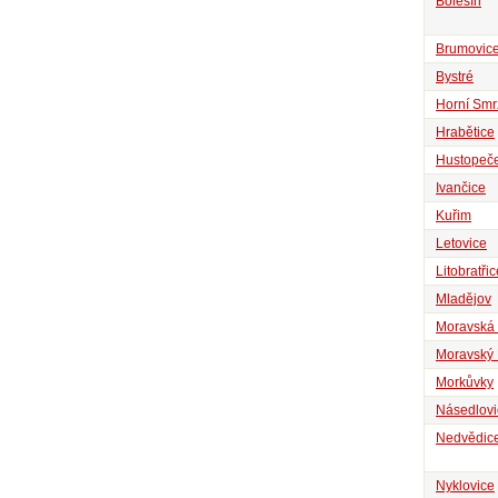
Bolešín
Brumovic
Bystré
Horní Smr
Hrabětice
Hustopeče
Ivančice
Kuřim
Letovice
Litobratřic
Mladějov
Moravská 
Moravský
Morkůvky
Násedlovi
Nedvědic
Nyklovice