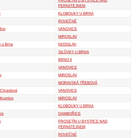
PROSETÍN U BYSTřICE NAD
PERNšTEJNEM
e
KLOBOUKY U BRNA
ROVEČNÉ
žov
VANOVICE
MIROSLAV
 u Brna
NOSISLAV
SILŮVKY U BRNA
BRNO II
VANOVICE
e
MIROSLAV
MORAVSKÁ TŘEBOVÁ
Chrastová
VANOVICE
 Krumlov
MIROSLAV
KLOBOUKY U BRNA
ce
DAMBOŘICE
e
PROSETÍN U BYSTřICE NAD
PERNšTEJNEM
ROVEČNÉ