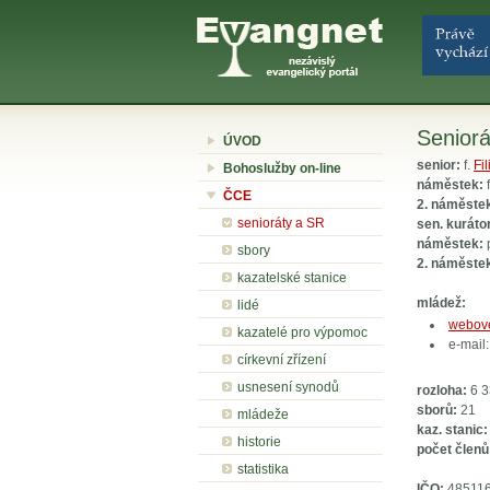
Seniorá
ÚVOD
senior:
f.
Fil
Bohoslužby on-line
náměstek:
f
ČCE
2. náměste
senioráty a SR
sen. kuráto
náměstek:
sbory
2. náměste
kazatelské stanice
mládež:
lidé
webové
kazatelé pro výpomoc
e-mail
církevní zřízení
usnesení synodů
rozloha:
6 3
sborů:
21
mládeže
kaz. stanic:
historie
počet členů
statistika
IČO:
48511