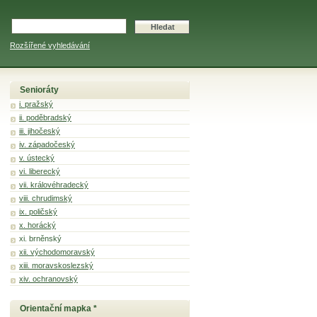
Rozšířené vyhledávání
Senioráty
i. pražský
ii. poděbradský
iii. jihočeský
iv. západočeský
v. ústecký
vi. liberecký
vii. královéhradecký
viii. chrudimský
ix. poličský
x. horácký
xi. brněnský
xii. východomoravský
xiii. moravskoslezský
xiv. ochranovský
Orientační mapka *