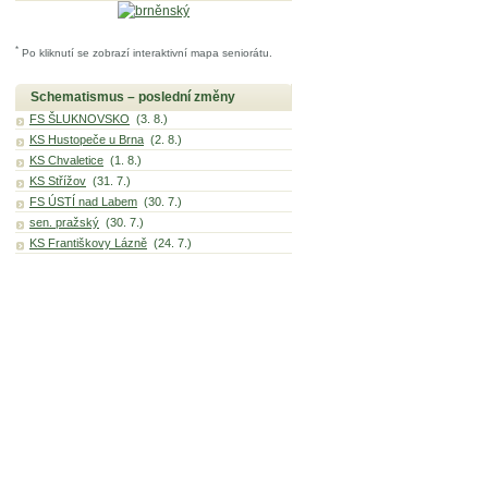
*
Po kliknutí se zobrazí interaktivní mapa seniorátu.
Schematismus – poslední změny
FS ŠLUKNOVSKO
(3. 8.)
KS Hustopeče u Brna
(2. 8.)
KS Chvaletice
(1. 8.)
KS Střížov
(31. 7.)
FS ÚSTÍ nad Labem
(30. 7.)
sen. pražský
(30. 7.)
KS Františkovy Lázně
(24. 7.)