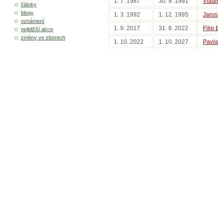
1. 7. 1987
30. 9. 1991
Vladi
články
blogy
1. 3. 1992
1. 12. 1995
Jaros
oznámení
1. 9. 2017
31. 8. 2022
Filip
nejbližší akce
změny ve sborech
1. 10. 2022
1. 10. 2027
Pavl