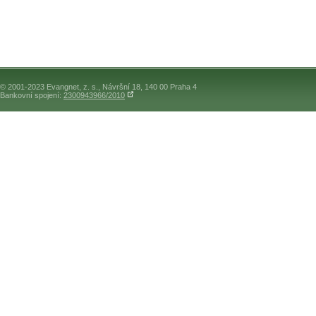
© 2001-2023 Evangnet, z. s., Návršní 18, 140 00 Praha 4
Bankovní spojení:
2300943966/2010