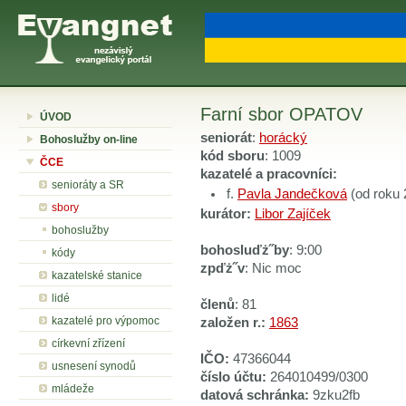
Farní sbor OPATOV
ÚVOD
seniorát
:
horácký
Bohoslužby on-line
kód sboru
: 1009
ČCE
kazatelé a pracovníci:
senioráty a SR
f.
Pavla Jandečková
(od roku 
sbory
kurátor:
Libor Zajíček
bohoslužby
bohosluďż˝by
: 9:00
kódy
zpďż˝v
: Nic moc
kazatelské stanice
lidé
členů
: 81
kazatelé pro výpomoc
založen r.:
1863
církevní zřízení
IČO:
47366044
usnesení synodů
číslo účtu:
264010499/0300
mládeže
datová schránka:
9zku2fb