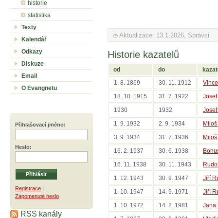
historie
statistika
Texty
Aktualizace: 13.1.2026, Správci
Kalendář
Odkazy
Historie kazatelů
Diskuze
od
do
kazat
Email
1. 8. 1869
30. 11. 1912
Vinc
O Evangnetu
18. 10. 1915
31. 7. 1922
Josef
1930
1932
Josef
1. 9. 1932
2. 9. 1934
Miloš
Přihlašovací jméno
:
3. 9. 1934
31. 7. 1936
Miloš
Heslo
:
16. 2. 1937
30. 6. 1938
Bohus
16. 11. 1938
30. 11. 1943
Rudol
1. 12. 1943
30. 9. 1947
Jiří 
Registrace
|
1. 10. 1947
14. 9. 1971
Jiří 
Zapomenuté heslo
1. 10. 1972
14. 2. 1981
Jana
RSS kanály