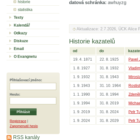
historie
datová schránka:
awhuyzg
statistika
Texty
Kalendář
Aktualizace: 2.7.2026, ÚCK Alice 
Odkazy
Historie kazatelů
Diskuze
Email
od
do
kazate
O Evangnetu
19. 4. 1871
22. 8. 1925
Pavel 
1. 8. 1927
31. 8. 1932
Vladim
1. 9. 1932
31. 8. 1943
Mirosl
Přihlašovací jméno
:
1. 9. 1943
31. 10. 1964
Rostis
1. 1. 1990
31. 8. 1994
Zdeně
Heslo
:
1. 9. 1994
31. 8. 2019
Micha
1. 9. 2019
31. 8. 2024
Petr T
1. 9. 2024
31. 8. 2029
Petr T
Registrace
|
Zapomenuté heslo
RSS kanály