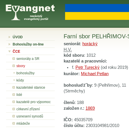
Farní sbor PELHŘIMO
ÚVOD
seniorát
:
horácký
Bohoslužby on-line
H.V.
ČCE
kód sboru
: 1012
senioráty a SR
kazatelé a pracovníci:
sbory
f.
Petr Turecký
(od roku 2019)
bohoslužby
kurátor:
Michael Petlan
kódy
bohosluďż˝by
: 9 (Pelhřimov), 11
kazatelské stanice
(Strměchy)
lidé
kazatelé pro výpomoc
členů
: 188
založen r.:
1869
církevní zřízení
usnesení synodů
IČO:
45035709
mládeže
číslo účtu:
2303104981/2010