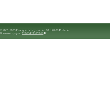
© 2001-2023 Evangnet, z. s., Návršní 18, 140 00 Praha 4
Bankovní spojení:
2300943966/2010