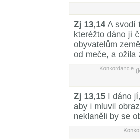
Zj 13,14
A svodí 
kteréžto dáno jí č
obyvatelům zem
od meče
,
a ožila 
Konkordancie
(
Zj 13,15
I dáno jí
aby i mluvil obra
neklaněli by se 
Konko