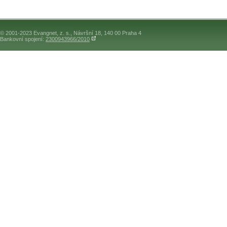
© 2001-2023 Evangnet, z. s., Návršní 18, 140 00 Praha 4
Bankovní spojení:
2300943966/2010