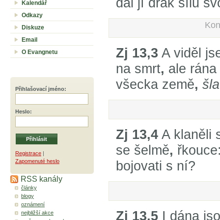
dal jí drak sílu s
Kalendář
Odkazy
Kon
Diskuze
Email
Zj 13,3
A viděl j
O Evangnetu
na smrt
,
ale rána 
všecka země
,
šla
Přihlašovací jméno
:
Heslo
:
Zj 13,4
A klaněli 
se šelmě
,
řkouce:
Registrace
|
Zapomenuté heslo
bojovati s ní?
RSS kanály
články
blogy
oznámení
Zj 13,5
I dána jso
nejbližší akce