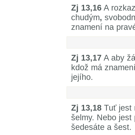
Zj 13,16
A rozka
chudým
,
svobodn
znamení na pravé
Zj 13,17
A aby žá
kdož má znamení
jejího.
Zj 13,18
Tuť jest
šelmy. Nebo jest
šedesáte a šest.