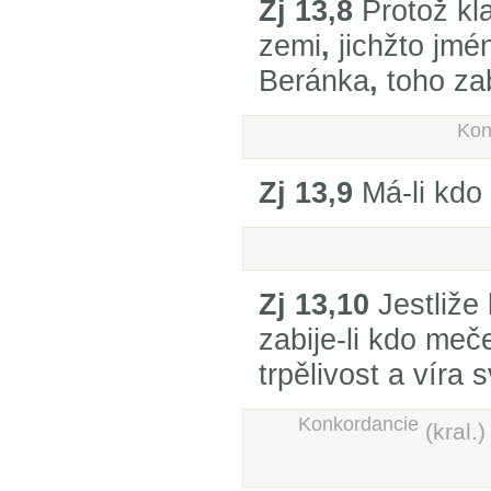
Zj 13,8
Protož kla
zemi
,
jichžto jmé
Beránka
,
toho zab
Kon
Zj 13,9
Má-li kdo 
Zj 13,10
Jestliže
zabije-li kdo me
trpělivost a víra 
Konkordancie
(kral.