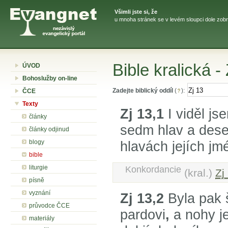
Všimli jste si, že
u mnoha stránek se v levém sloupci dole zobr
Bible kralická -
ÚVOD
Bohoslužby on-line
Zadejte biblický oddíl
(
):
ČCE
Texty
Zj 13,1
I viděl js
články
sedm hlav a deset
články odjinud
blogy
hlavách jejích jm
bible
liturgie
Konkordancie
(kral.)
Zj
písně
vyznání
Zj 13,2
Byla pak 
průvodce ČCE
pardovi
,
a nohy je
materiály