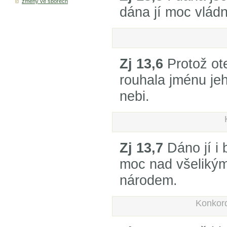
změny ve sborech
dána jí moc vládn
Zj 13,6
Protož ot
rouhala jménu je
nebi.
Zj 13,7
Dáno jí i 
moc nad všeliký
národem.
Konkor