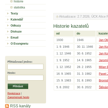
historie
statistika
Texty
Aktualizace: 2.7.2026, ÚCK Alice 
Kalendář
Historie kazatelů
Odkazy
Diskuze
od
do
kazate
Email
1930
1946
Jan Ol
O Evangnetu
1. 9. 1946
30. 11. 1946
Jan Ko
1. 12. 1946
30. 6. 1952
Jan Ko
1. 9. 1952
14. 9. 1965
Jaromí
Přihlašovací jméno
:
1. 12. 1952
28. 2. 1955
Milan 
Heslo
:
16. 9. 1965
31. 3. 1982
Pavel 
15. 9. 1983
31. 8. 1993
Bronis
5. 8. 2002
30. 6. 2022
Štěpán
Registrace
|
Zapomenuté heslo
RSS kanály