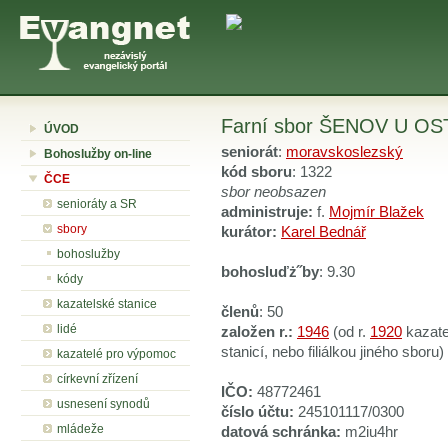
Farní sbor ŠENOV U O
ÚVOD
seniorát
:
moravskoslezský
Bohoslužby on-line
kód sboru
: 1322
ČCE
sbor neobsazen
senioráty a SR
administruje:
f.
Mojmír Blažek
sbory
kurátor:
Karel Bednář
bohoslužby
bohosluďż˝by
: 9.30
kódy
kazatelské stanice
členů
: 50
lidé
založen r.:
1946
(od r.
1920
kazate
stanicí, nebo filiálkou jiného sboru)
kazatelé pro výpomoc
církevní zřízení
IČO:
48772461
usnesení synodů
číslo účtu:
245101117/0300
mládeže
datová schránka:
m2iu4hr