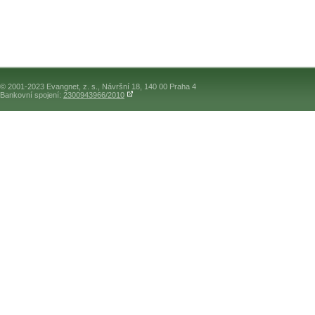
© 2001-2023 Evangnet, z. s., Návršní 18, 140 00 Praha 4
Bankovní spojení:
2300943966/2010