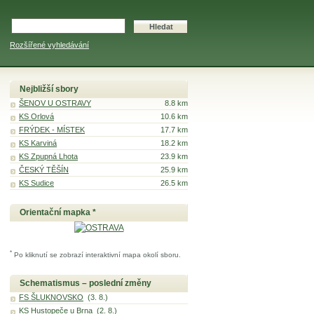
Rozšířené vyhledávání
Nejbližší sbory
ŠENOV U OSTRAVY
8.8 km
KS Orlová
10.6 km
FRÝDEK - MÍSTEK
17.7 km
KS Karviná
18.2 km
KS Zpupná Lhota
23.9 km
ČESKÝ TĚŠÍN
25.9 km
KS Sudice
26.5 km
Orientační mapka *
*
Po kliknutí se zobrazí interaktivní mapa okolí sboru.
Schematismus – poslední změny
FS ŠLUKNOVSKO
(3. 8.)
KS Hustopeče u Brna
(2. 8.)