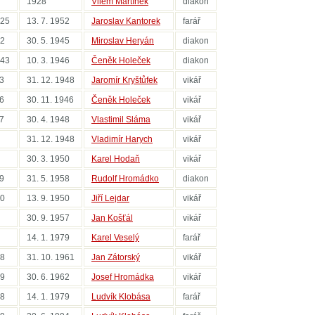
1928
Vilém Martínek
diakon
925
13. 7. 1952
Jaroslav Kantorek
farář
42
30. 5. 1945
Miroslav Heryán
diakon
943
10. 3. 1946
Čeněk Holeček
diakon
43
31. 12. 1948
Jaromír Kryštůfek
vikář
46
30. 11. 1946
Čeněk Holeček
vikář
47
30. 4. 1948
Vlastimil Sláma
vikář
31. 12. 1948
Vladimír Harych
vikář
30. 3. 1950
Karel Hodaň
vikář
49
31. 5. 1958
Rudolf Hromádko
diakon
50
13. 9. 1950
Jiří Lejdar
vikář
30. 9. 1957
Jan Košťál
vikář
14. 1. 1979
Karel Veselý
farář
58
31. 10. 1961
Jan Zátorský
vikář
59
30. 6. 1962
Josef Hromádka
vikář
68
14. 1. 1979
Ludvík Klobása
farář