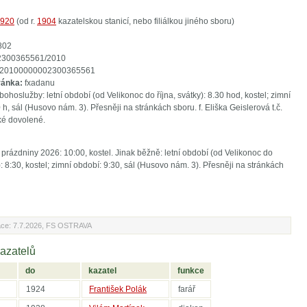
920
(od r.
1904
kazatelskou stanicí, nebo filiálkou jiného sboru)
802
300365561/2010
20100000002300365561
ránka:
fxadanu
bohoslužby: letní období (od Velikonoc do října, svátky): 8.30 hod, kostel; zimní
 h, sál (Husovo nám. 3). Přesněji na stránkách sboru. f. Eliška Geislerová t.č.
ké dovolené.
prázdniny 2026: 10:00, kostel. Jinak běžně: letní období (od Velikonoc do
y): 8:30, kostel; zimní období: 9:30, sál (Husovo nám. 3). Přesněji na stránkách
ace: 7.7.2026, FS OSTRAVA
kazatelů
do
kazatel
funkce
1924
František Polák
farář