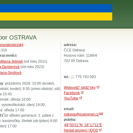
sbor OSTRAVA
ravskoslezský
adresa:
 1316
ČCE Ostrava
pracovníci:
Husovo nám. 1188/4
702 00 Ostrava
Milena Jelinek
(od roku 2011)
a Geislerová
(od roku 2023)
Jana Grollová
tel.
:
776 793 093
by
: prázdniny 2026: 10:00 (kostel).
Webovďż˝ strďż˝nky
bdobí, kostel); 9:30 (zimní období, sál)
Facebook
da 15:45
YouTube
firmák: středa 16:00
: vysokoškolská: úterý 19:00,
email:
á: středa 17:00
ostrava@evangnet.cz
ďż˝ci
: střední generace: 2. pátek v
poloha:
, kavárnička: čtvrtek (ob týden) 9:00
49°50'21"N, 18°17'11"E
úterý 17:00
hledat spojení / IDOS