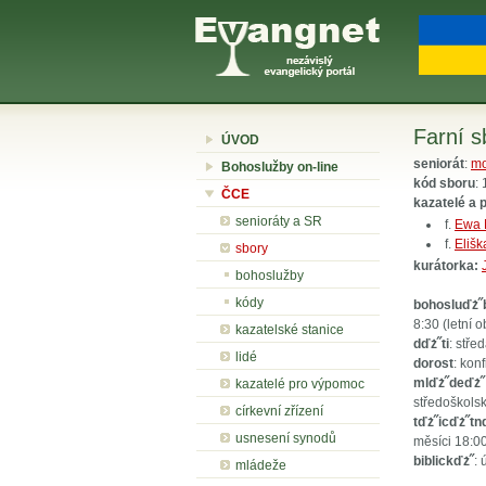
Farní 
ÚVOD
seniorát
:
mo
Bohoslužby on-line
kód sboru
:
ČCE
kazatelé a 
senioráty a SR
f.
Ewa 
f.
Elišk
sbory
kurátorka:
bohoslužby
kódy
bohosluďż˝
8:30 (letní o
kazatelské stanice
dďż˝ti
: stře
lidé
dorost
: kon
mlďż˝deďż˝
kazatelé pro výpomoc
středoškolsk
církevní zřízení
tďż˝icďż˝tn
usnesení synodů
měsíci 18:00
biblickďż˝
: 
mládeže