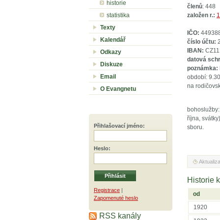
historie
členů
: 448
statistika
založen r.:
1
Texty
IČO:
44938
Kalendář
číslo účtu:
2
IBAN:
CZ11
Odkazy
datová sch
Diskuze
poznámka:
Email
období: 9.30
na rodičovs
O Evangnetu
bohoslužby: 
října, svátk
Přihlašovací jméno
:
sboru.
Heslo
:
Aktualiz
Historie 
Registrace
|
od
Zapomenuté heslo
1920
RSS kanály