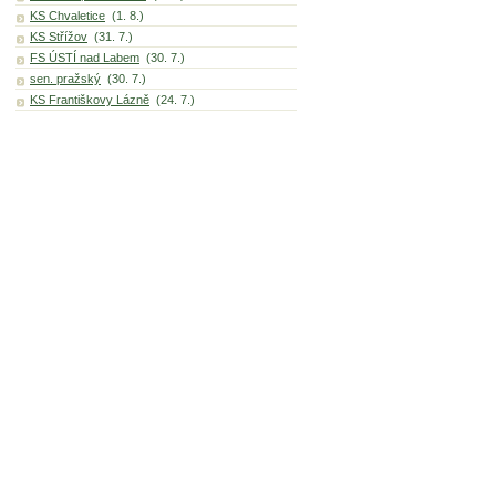
KS Chvaletice
(1. 8.)
KS Střížov
(31. 7.)
FS ÚSTÍ nad Labem
(30. 7.)
sen. pražský
(30. 7.)
KS Františkovy Lázně
(24. 7.)