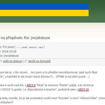
na příspěvek: Re: (ne)diskuse
m:
P.A.Semi
(
)
---.pnet.netair.net
9. 2018 10:28
Re: (ne)diskuse
zpět na diskuzi
|
skočit na formulář
tam tak je, s tím otcem… Ani jsem si to předtím neuvědomoval, také bych říkal
če", u katolíků to tak snad i bývá (bývalo?)… (Příště si asi dám pozor…)
ka k verši nad tím, v
Mt23:8
"Mistr" je doslova "Rabbi" ραββι, a to druhé je
e G2519 "a guide, i.e. (figuratively) a teacher", podobně jako v
Mt23:10
…
j tedy, myslíte, že je tak podstatný rozdíl mezi "Kazatel" a mezi "Vůdce/Učitel", neb
lovíčkaření?