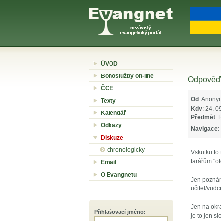
ÚVOD
Bohoslužby on-line
Odpověď 
ČCE
Od
: Anony
Texty
Kdy
: 24. 0
Kalendář
Předmět
: 
Odkazy
Navigace:
Diskuze
chronologicky
Vskutku to 
farářům "ot
Email
O Evangnetu
Jen poznám
učitel/vůdc
Jen na okra
Přihlašovací jméno
:
je to jen s