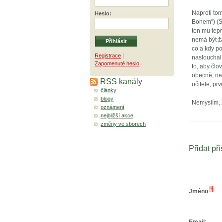
Naproti to
Heslo
:
Bohem") (Sa
ten mu tepr
nemá být žá
co a kdy p
Registrace
|
naslouchal
Zapomenuté heslo
to, aby čl
obecně, ne
RSS kanály
učitele, pr
články
blogy
Nemyslím, 
oznámení
nejbližší akce
změny ve sborech
Přidat př
*
Jméno
: