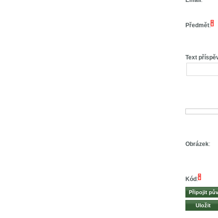
Email
:
*
Předmět
:
Text příspě
Obrázek
:
*
Kód
: