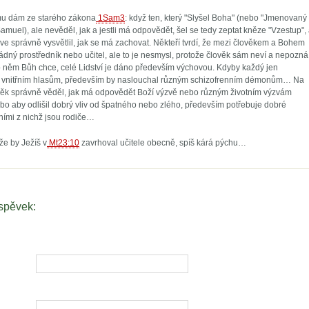
mu dám ze starého zákona
1Sam3
: když ten, který "Slyšel Boha" (nebo "Jmenovaný
muel), ale nevěděl, jak a jestli má odpovědět, šel se tedy zeptat kněze "Vzestup",
ve správně vysvětlil, jak se má zachovat. Někteří tvrdí, že mezi člověkem a Bohem
dný prostředník nebo učitel, ale to je nesmysl, protože člověk sám neví a nepozná
o něm Bůh chce, celé Lidství je dáno především výchovou. Kdyby každý jen
 vnitřním hlasům, především by naslouchal různým schizofrenním démonům… Na
ověk správně věděl, jak má odpovědět Boží výzvě nebo různým životním výzvám
bo aby odlišil dobrý vliv od špatného nebo zlého, především potřebuje dobré
vními z nichž jsou rodiče…
že by Ježíš v
Mt23:10
zavrhoval učitele obecně, spíš kárá pýchu…
íspěvek: