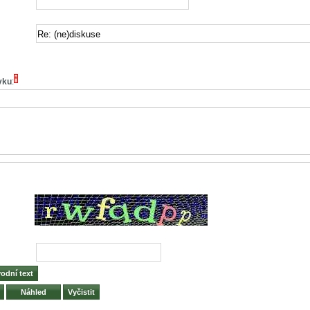
*
vku
: