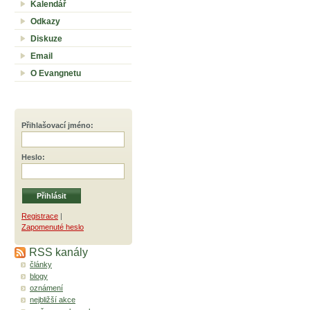
Kalendář
Odkazy
Diskuze
Email
O Evangnetu
Přihlašovací jméno
:
Heslo
:
Registrace
|
Zapomenuté heslo
RSS kanály
články
blogy
oznámení
nejbližší akce