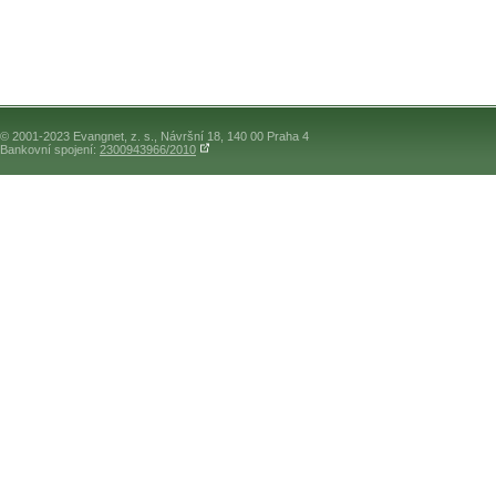
© 2001-2023 Evangnet, z. s., Návršní 18, 140 00 Praha 4
Bankovní spojení:
2300943966/2010