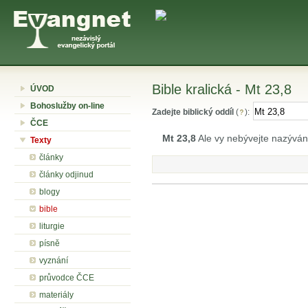
Bible kralická - Mt 23,8
ÚVOD
Bohoslužby on-line
Zadejte biblický oddíl
(
):
ČCE
Mt 23,8
Ale vy nebývejte nazýváni
Texty
články
články odjinud
blogy
bible
liturgie
písně
vyznání
průvodce ČCE
materiály