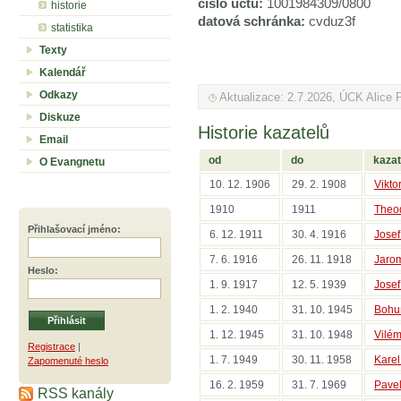
číslo účtu:
1001984309/0800
historie
datová schránka:
cvduz3f
statistika
Texty
Kalendář
Odkazy
Aktualizace: 2.7.2026, ÚCK Alice 
Diskuze
Historie kazatelů
Email
od
do
kazat
O Evangnetu
10. 12. 1906
29. 2. 1908
Vikto
1910
1911
Theo
Přihlašovací jméno
:
6. 12. 1911
30. 4. 1916
Josef
7. 6. 1916
26. 11. 1918
Jarom
Heslo
:
1. 9. 1917
12. 5. 1939
Josef
1. 2. 1940
31. 10. 1945
Bohu
1. 12. 1945
31. 10. 1948
Vilém
Registrace
|
1. 7. 1949
30. 11. 1958
Karel
Zapomenuté heslo
16. 2. 1959
31. 7. 1969
Pavel
RSS kanály