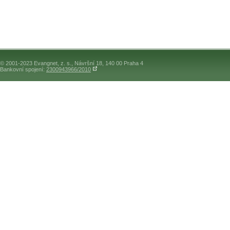
© 2001-2023 Evangnet, z. s., Návršní 18, 140 00 Praha 4
Bankovní spojení:
2300943966/2010