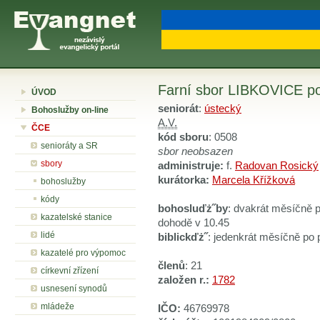
Farní sbor LIBKOVICE p
ÚVOD
seniorát
:
ústecký
Bohoslužby on-line
A.V.
ČCE
kód sboru
: 0508
senioráty a SR
sbor neobsazen
sbory
administruje:
f.
Radovan Rosický
kurátorka:
Marcela Křížková
bohoslužby
kódy
bohosluďż˝by
: dvakrát měsíčně 
kazatelské stanice
dohodě v 10.45
lidé
biblickďż˝
: jedenkrát měsíčně po
kazatelé pro výpomoc
členů
: 21
církevní zřízení
založen r.:
1782
usnesení synodů
mládeže
IČO:
46769978