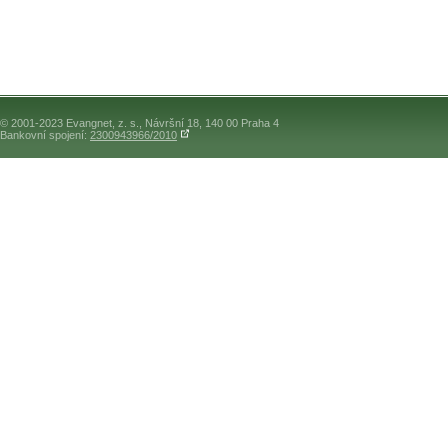
© 2001-2023 Evangnet, z. s., Návršní 18, 140 00 Praha 4
Bankovní spojení:
2300943966/2010