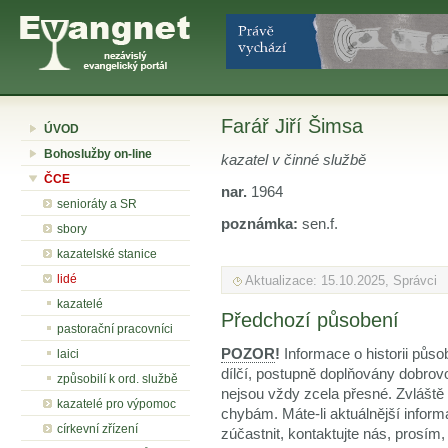
Farář Jiří Šimsa
ÚVOD
Bohoslužby on-line
kazatel v činné službě
ČCE
nar.
1964
senioráty a SR
poznámka:
sen.f.
sbory
kazatelské stanice
lidé
Aktualizace: 15.10.2025, Správci
kazatelé
Předchozí působení
pastorační pracovníci
POZOR
!
Informace o historii půso
laici
dílčí, postupně doplňovány dobrov
způsobilí k ord. službě
nejsou vždy zcela přesné. Zvláště
kazatelé pro výpomoc
chybám. Máte-li aktuálnější inform
církevní zřízení
zúčastnit, kontaktujte nás, prosím