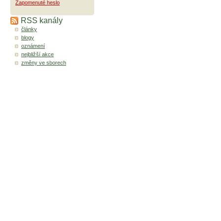
Zapomenuté heslo
RSS kanály
články
blogy
oznámení
nejbližší akce
změny ve sborech