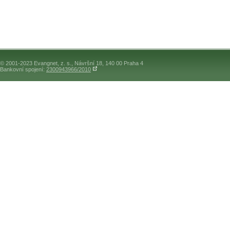
© 2001-2023 Evangnet, z. s., Návršní 18, 140 00 Praha 4
Bankovní spojení:
2300943966/2010