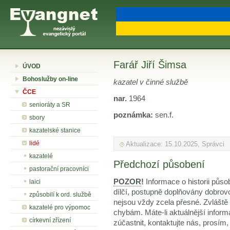
Farář Jiří Šimsa
ÚVOD
Bohoslužby on-line
kazatel v činné službě
ČCE
nar.
1964
senioráty a SR
poznámka:
sen.f.
sbory
kazatelské stanice
lidé
Aktualizace: 15.10.2025, Správci
kazatelé
Předchozí působení
pastorační pracovníci
POZOR
!
Informace o historii půso
laici
dílčí, postupně doplňovány dobrov
způsobilí k ord. službě
nejsou vždy zcela přesné. Zvláště
kazatelé pro výpomoc
chybám. Máte-li aktuálnější inform
církevní zřízení
zúčastnit, kontaktujte nás, prosím