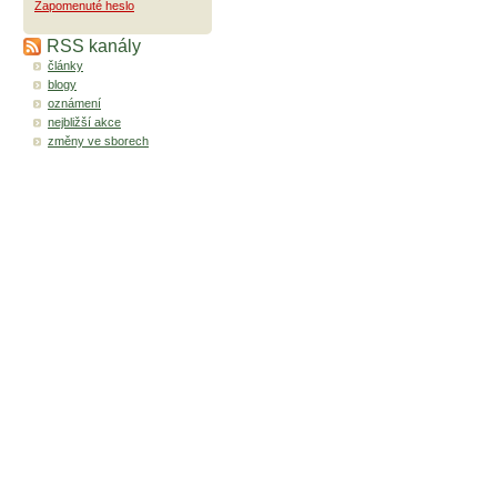
Zapomenuté heslo
RSS kanály
články
blogy
oznámení
nejbližší akce
změny ve sborech