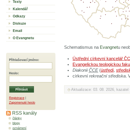
Texty
Kalendář
Odkazy
Diskuze
Email
O Evangnetu
Schematismus na
Evangnet
u neob
Ústřední církevní kancelář Č
Přihlašovací jméno
:
Evangelickou teologickou faku
Diakonii
ČCE
(
ústředí
,
středis
Heslo
:
církevní
rekreační střediska
. 
Aktualizace: 03. 08. 2026, kazate
Registrace
|
Zapomenuté heslo
RSS kanály
články
blogy
oznámení