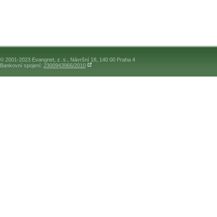
© 2001-2023 Evangnet, z. s., Návršní 18, 140 00 Praha 4
Bankovní spojení:
2300943966/2010