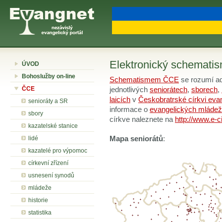
Elektronický schemat
ÚVOD
Bohoslužby on-line
Schematismem ČCE
se rozumí ad
ČCE
jednotlivých
seniorátech
,
sborech
,
laicích
v
Českobratrské církvi eva
senioráty a SR
informace o
evangelických mládež
sbory
církve naleznete na
http://www.e-c
kazatelské stanice
lidé
Mapa seniorátů
:
kazatelé pro výpomoc
církevní zřízení
usnesení synodů
mládeže
historie
statistika