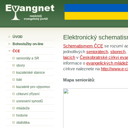
Elektronický schemat
ÚVOD
Bohoslužby on-line
Schematismem ČCE
se rozumí ad
ČCE
jednotlivých
seniorátech
,
sborech
,
laicích
v
Českobratrské církvi eva
senioráty a SR
informace o
evangelických mládež
sbory
církve naleznete na
http://www.e-c
kazatelské stanice
lidé
Mapa seniorátů
:
kazatelé pro výpomoc
církevní zřízení
usnesení synodů
mládeže
historie
statistika