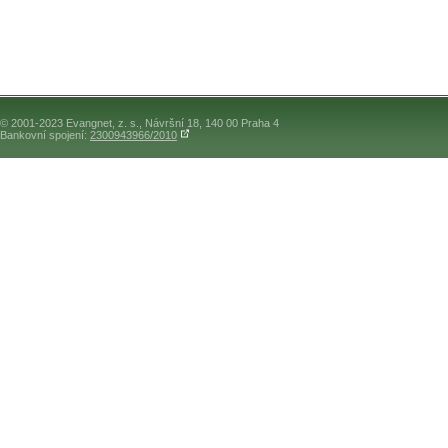
© 2001-2023 Evangnet, z. s., Návršní 18, 140 00 Praha 4
Bankovní spojení:
2300943966/2010