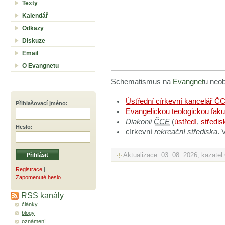
Texty
Kalendář
Odkazy
Diskuze
Email
O Evangnetu
Schematismus na
Evangnet
u neob
Ústřední církevní kancelář Č
Přihlašovací jméno
:
Evangelickou teologickou faku
Diakonii
ČCE
(
ústředí
,
středis
Heslo
:
církevní
rekreační střediska
. 
Aktualizace: 03. 08. 2026, kazate
Registrace
|
Zapomenuté heslo
RSS kanály
články
blogy
oznámení