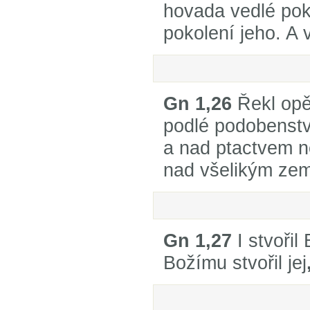
hovada vedlé poko
pokolení jeho. A 
Gn 1,26
Řekl opě
podlé podobenst
a nad ptactvem 
nad všelikým zem
Gn 1,27
I stvoři
Božímu stvořil jej