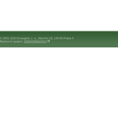
© 2001-2023 Evangnet, z. s., Návršní 18, 140 00 Praha 4
Bankovní spojení:
2300943966/2010