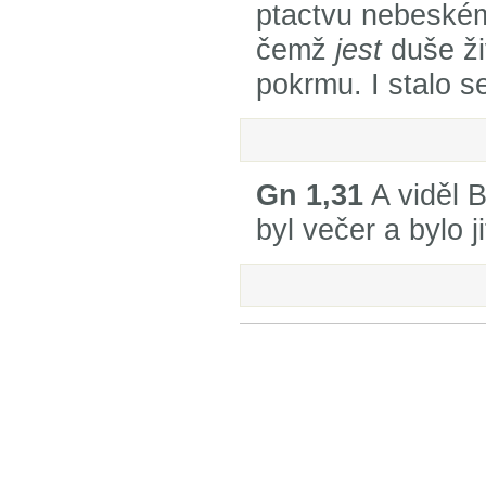
ptactvu nebeské
čemž
jest
duše ž
pokrmu. I stalo se
Gn 1,31
A viděl 
byl večer a bylo ji