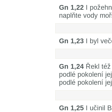
Gn 1,22
I požehn
naplňte vody moř
Gn 1,23
I byl veče
Gn 1,24
Řekl též
podlé pokolení je
podlé pokolení jej
Gn 1,25
I učinil 