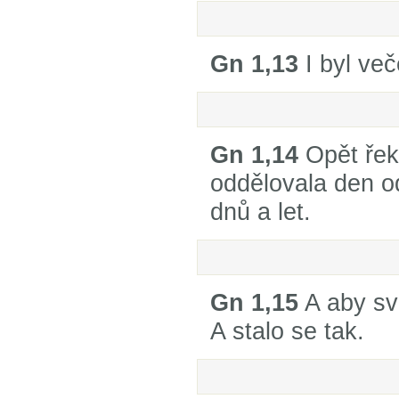
Gn 1,13
I byl veče
Gn 1,14
Opět řek
oddělovala den o
dnů a let.
Gn 1,15
A aby sv
A stalo se tak.