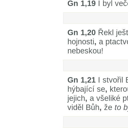
Gn 1,19
I byl veče
Gn 1,20
Řekl ješ
hojnosti
,
a ptactv
nebeskou!
Gn 1,21
I stvořil
hýbající se
,
ktero
jejich
,
a všeliké p
viděl Bůh
,
že
to b