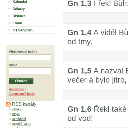
Gn 1,3
I řekl Bůh:
Kalendář
Odkazy
Diskuze
Email
Gn 1,4
A viděl Bů
O Evangnetu
od tmy.
Přihlašovací jméno
:
Heslo
:
Gn 1,5
A nazval 
večer a bylo jitro
,
Registrace
|
Zapomenuté heslo
RSS kanály
Gn 1,6
Řekl také
články
blogy
od vod!
oznámení
nejbližší akce