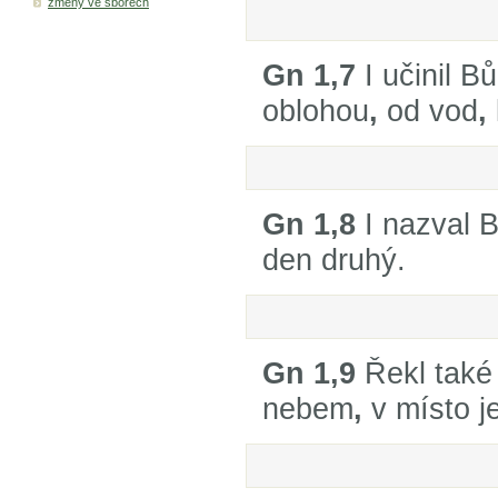
změny ve sborech
Gn 1,7
I učinil B
oblohou
,
od vod
,
Gn 1,8
I nazval B
den druhý.
Gn 1,9
Řekl také
nebem
,
v místo j