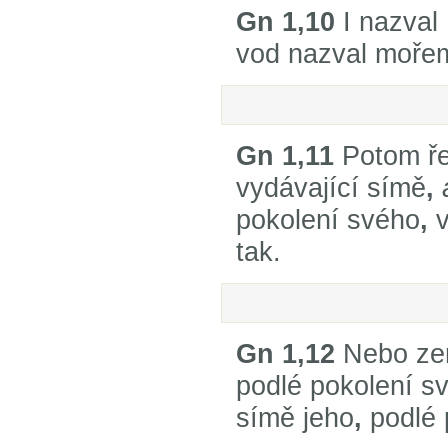
Gn 1,10
I nazval
vod nazval mořem
Gn 1,11
Potom ře
vydávající símě
,
pokolení svého
,
v
tak.
Gn 1,12
Nebo zem
podlé pokolení s
símě jeho
,
podlé 