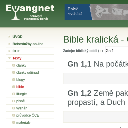
Bible kralická -
ÚVOD
Bohoslužby on-line
Zadejte biblický oddíl
(
):
ČCE
Texty
Gn 1,1
Na počátku
články
články odjinud
blogy
bible
Gn 1,2
Země pak 
liturgie
propastí
,
a Duch 
písně
vyznání
průvodce ČCE
materiály