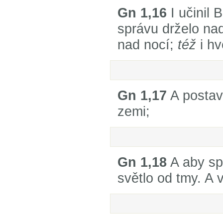
Gn 1,16
I učinil 
správu drželo n
nad nocí;
též
i hv
Gn 1,17
A postav
zemi;
Gn 1,18
A aby sp
světlo od tmy. A 