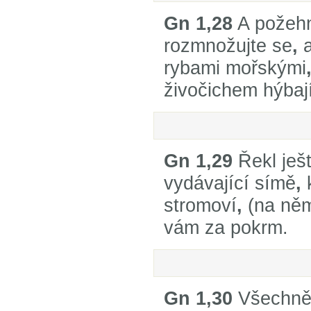
Gn 1,28
A požehn
rozmnožujte se
,
a
rybami mořskými
živočichem hýbaj
Gn 1,29
Řekl ješt
vydávající símě
,
stromoví
,
(na ně
vám za pokrm.
Gn 1,30
Všechně