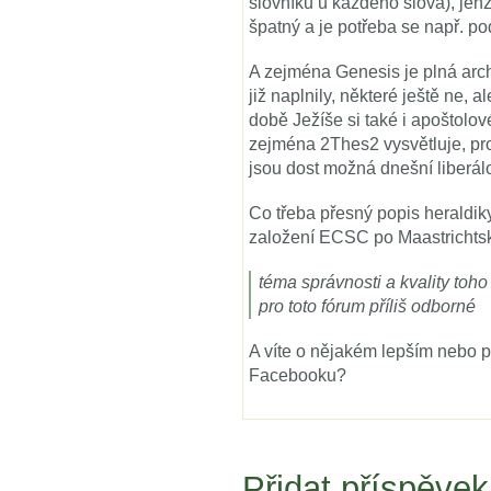
slovníku u každého slova), jenž
špatný a je potřeba se např. po
A zejména Genesis je plná arch
již naplnily, některé ještě ne, 
době Ježíše si také i apoštolové
zejména 2Thes2 vysvětluje, pr
jsou dost možná dnešní liberálo
Co třeba přesný popis heraldik
založení ECSC po Maastricht
téma správnosti a kvality toh
pro toto fórum příliš odborné
A víte o nějakém lepším nebo p
Facebooku?
Přidat příspěvek