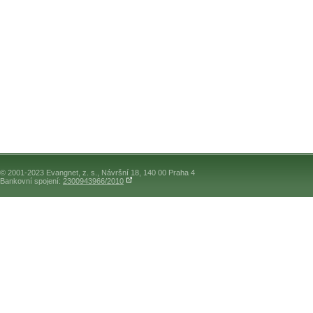
© 2001-2023 Evangnet, z. s., Návršní 18, 140 00 Praha 4
Bankovní spojení:
2300943966/2010