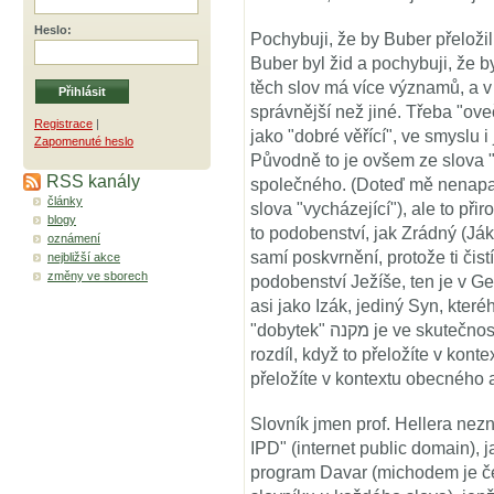
Heslo
:
Pochybuji, že by Buber přeloži
Buber byl žid a pochybuji, že 
těch slov má více významů, a 
správnější než jiné. Třeba "ovečky" צאן míním vždy v duchovní
Registrace
|
jako "dobré věřící", ve smyslu i
Zapomenuté heslo
Původně to je ovšem ze slova "
RSS kanály
společného. (Doteď mě nenapad
články
slova "vycházející"), ale to př
blogy
to podobenství, jak Zrádný (Jáko
oznámení
samí poskvrnění, protože ti čistí
nejbližší akce
změny ve sborech
podobenství Ježíše, ten je v 
asi jako Izák, jediný Syn, kte
"dobytek" מקנה je ve skutečnosti "majetek", od slova "získat" קנה . Je
rozdíl, když to přeložíte v kont
přeložíte v kontextu obecného
Slovník jmen prof. Hellera ne
IPD" (internet public domain), 
program Davar (michodem je č