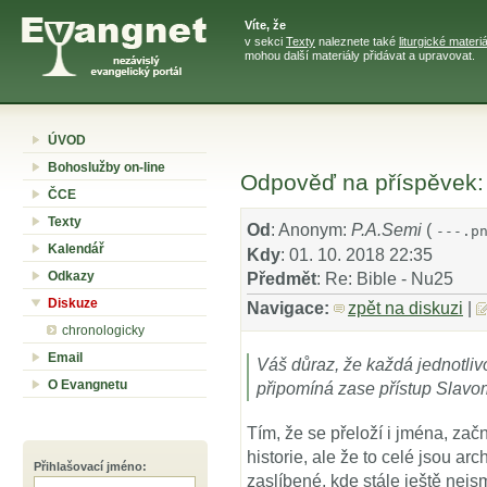
Víte, že
v sekci
Texty
naleznete také
liturgické materiá
mohou další materiály přidávat a upravovat.
ÚVOD
Bohoslužby on-line
Odpověď na příspěvek: 
ČCE
Texty
Od
: Anonym:
P.A.Semi
(
---.p
Kalendář
Kdy
: 01. 10. 2018 22:35
Odkazy
Předmět
: Re: Bible - Nu25
Diskuze
Navigace:
zpět na diskuzi
|
chronologicky
Email
Váš důraz, že každá jednotliv
O Evangnetu
připomíná zase přístup Slavo
Tím, že se přeloží i jména, zač
historie, ale že to celé jsou a
Přihlašovací jméno
:
zaslíbené, kde stále ještě ne