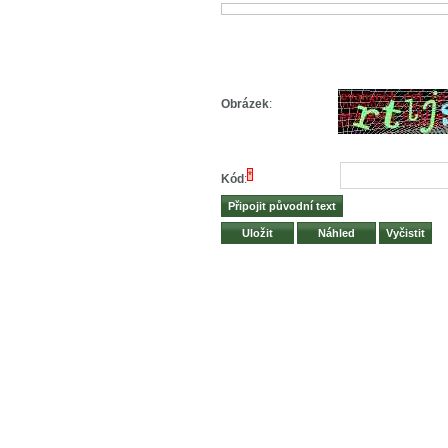
Obrázek
:
*
Kód
: