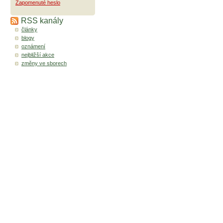
Zapomenuté heslo
RSS kanály
články
blogy
oznámení
nejbližší akce
změny ve sborech