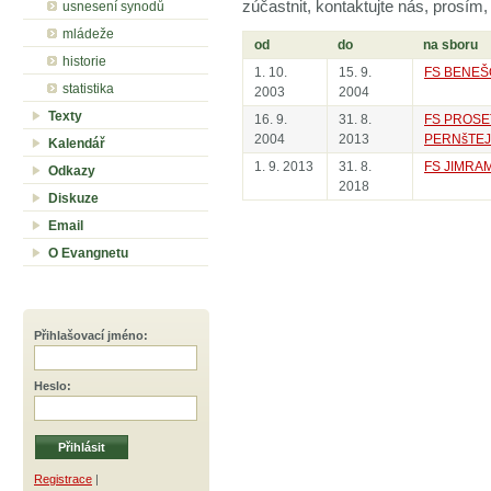
zúčastnit, kontaktujte nás, prosím
usnesení synodů
mládeže
od
do
na sboru
historie
1. 10.
15. 9.
FS BENEŠ
statistika
2003
2004
Texty
16. 9.
31. 8.
FS PROSE
2004
2013
PERNšTE
Kalendář
1. 9. 2013
31. 8.
FS JIMRA
Odkazy
2018
Diskuze
Email
O Evangnetu
Přihlašovací jméno
:
Heslo
:
Registrace
|