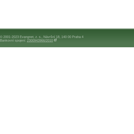
© 2001-2023 Evangnet, z. s., Návršní 18, 140 00 Praha 4
Bankovní spojení:
2300943966/2010