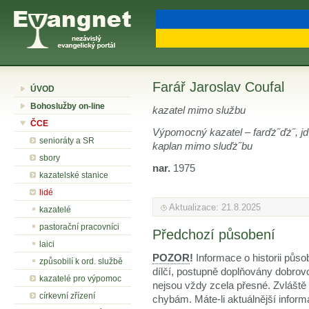
Farář Jaroslav Coufal
ÚVOD
Bohoslužby on-line
kazatel mimo službu
ČCE
Výpomocný kazatel – farďż˝ďż˝, jď
senioráty a SR
kaplan mimo sluďż˝bu
sbory
nar.
1975
kazatelské stanice
lidé
Aktualizace: 21.8.2025
kazatelé
pastorační pracovníci
Předchozí působení
laici
POZOR
!
Informace o historii půso
způsobilí k ord. službě
dílčí, postupně doplňovány dobrov
kazatelé pro výpomoc
nejsou vždy zcela přesné. Zvláště
církevní zřízení
chybám. Máte-li aktuálnější inform