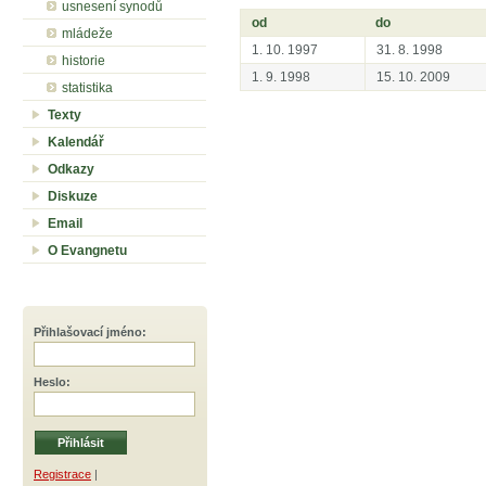
usnesení synodů
od
do
mládeže
1. 10. 1997
31. 8. 1998
historie
1. 9. 1998
15. 10. 2009
statistika
Texty
Kalendář
Odkazy
Diskuze
Email
O Evangnetu
Přihlašovací jméno
:
Heslo
:
Registrace
|