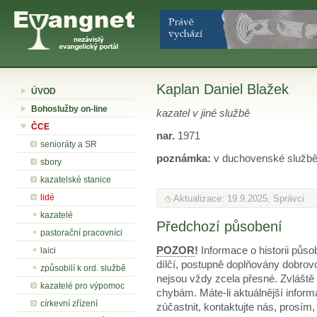
Kaplan Daniel Blažek
ÚVOD
Bohoslužby on-line
kazatel v jiné službě
ČCE
nar.
1971
senioráty a SR
poznámka:
v duchovenské službě 
sbory
kazatelské stanice
lidé
Aktualizace: 19.9.2025, Správci
kazatelé
Předchozí působení
pastorační pracovníci
POZOR
!
Informace o historii půso
laici
dílčí, postupně doplňovány dobrov
způsobilí k ord. službě
nejsou vždy zcela přesné. Zvláště
kazatelé pro výpomoc
chybám. Máte-li aktuálnější inform
církevní zřízení
zúčastnit, kontaktujte nás, prosím