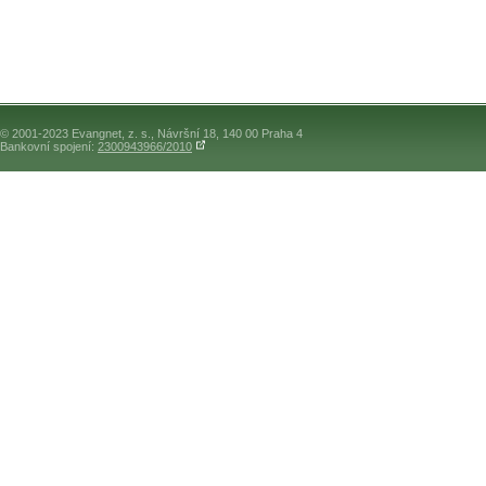
© 2001-2023 Evangnet, z. s., Návršní 18, 140 00 Praha 4
Bankovní spojení:
2300943966/2010