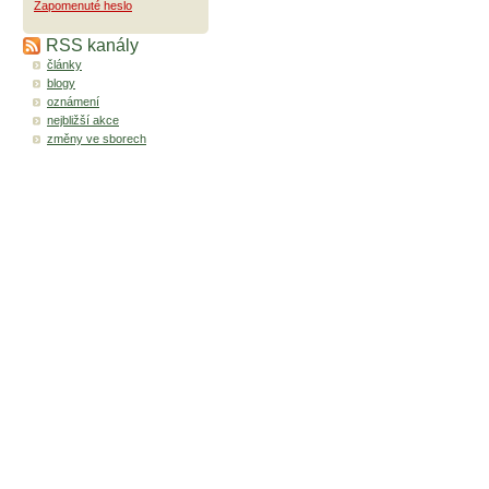
Zapomenuté heslo
RSS kanály
články
blogy
oznámení
nejbližší akce
změny ve sborech