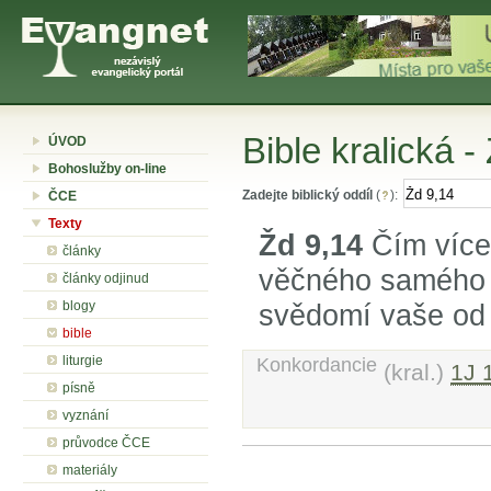
Bible kralická -
ÚVOD
Bohoslužby on-line
Zadejte biblický oddíl
(
):
ČCE
Texty
Žd 9,14
Čím více 
články
věčného samého 
články odjinud
blogy
svědomí vaše od 
bible
liturgie
Konkordancie
(kral.)
1J 
písně
vyznání
průvodce ČCE
materiály