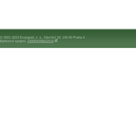
© 2001-2023 Evangnet, z. s., Návršní 18, 140 00 Praha 4
Bankovní spojení:
2300943966/2010