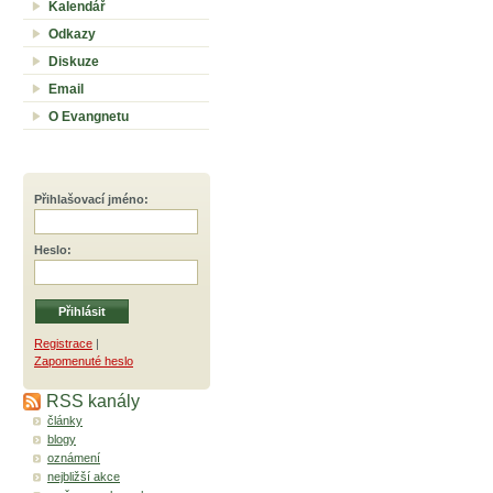
Kalendář
Odkazy
Diskuze
Email
O Evangnetu
Přihlašovací jméno
:
Heslo
:
Registrace
|
Zapomenuté heslo
RSS kanály
články
blogy
oznámení
nejbližší akce