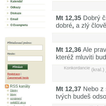
Kalendář
Odkazy
Diskuze
Mt 12,35
Dobrý čl
Email
dobré
,
a zlý člově
O Evangnetu
Přihlašovací jméno
:
Mt 12,36
Ale pra
Heslo
:
kteréž mluviti bud
Konkordancie
(kral.)
Registrace
|
Zapomenuté heslo
RSS kanály
Mt 12,37
Nebo z s
články
tvých budeš ods
blogy
oznámení
nejbližší akce