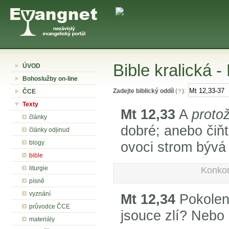
Bible kralická -
ÚVOD
Bohoslužby on-line
Zadejte biblický oddíl
(
):
ČCE
Texty
Mt 12,33
A
proto
články
dobré; anebo čiňt
články odjinud
blogy
ovoci strom bývá
bible
liturgie
Konkor
písně
vyznání
Mt 12,34
Pokolení
průvodce ČCE
jsouce zlí? Nebo 
materiály