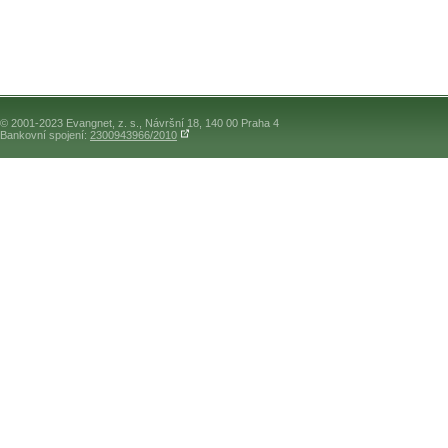
© 2001-2023 Evangnet, z. s., Návršní 18, 140 00 Praha 4
Bankovní spojení:
2300943966/2010