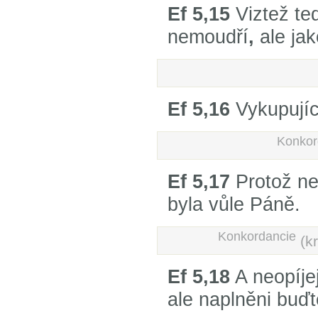
Ef 5,15
Viztež te
nemoudří
,
ale ja
Ef 5,16
Vykupujíc
Konkor
Ef 5,17
Protož ne
byla vůle Páně.
Konkordancie
(k
Ef 5,18
A neopíje
ale naplněni bu