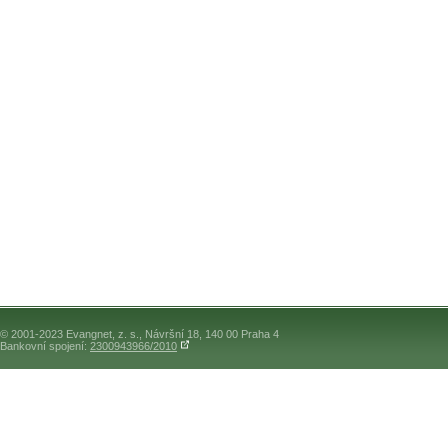
© 2001-2023 Evangnet, z. s., Návršní 18, 140 00 Praha 4
Bankovní spojení:
2300943966/2010