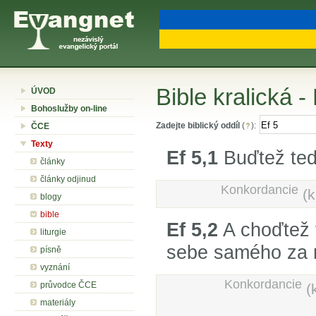
Bible kralická - 
ÚVOD
Bohoslužby on-line
Zadejte biblický oddíl
(
):
ČCE
Texty
Ef 5,1
Buďtež ted
články
články odjinud
Konkordancie
(k
blogy
bible
Ef 5,2
A choďtež 
liturgie
sebe samého za 
písně
vyznání
Konkordancie
průvodce ČCE
(
materiály