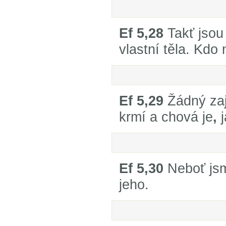
Ef 5,28
Takť jsou 
vlastní těla. Kdo
Ef 5,29
Žádný zaji
krmí a chová je
,
j
Ef 5,30
Neboť jsm
jeho.