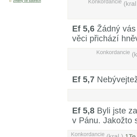
Konkordancie
změny ve sborech
(kral
Ef 5,6
Žádný vás 
věci přichází hn
Konkordancie
(
Ef 5,7
Nebývejtež 
Ef 5,8
Byli jste z
v Pánu. Jakožto 
Konkordancie
(kral.)
1Te