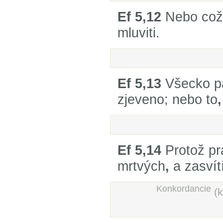
Ef 5,12
Nebo což 
mluviti.
Ef 5,13
Všecko p
zjeveno; nebo to
,
Ef 5,14
Protož pr
mrtvých
,
a zasvítí
Konkordancie
(k