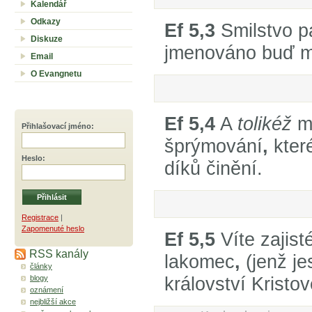
Kalendář
Odkazy
Ef 5,3
Smilstvo pa
Diskuze
jmenováno buď m
Email
O Evangnetu
Ef 5,4
A
tolikéž
m
Přihlašovací jméno
:
šprýmování
,
které
Heslo
:
díků činění.
Registrace
|
Zapomenuté heslo
Ef 5,5
Víte zajist
RSS kanály
lakomec
,
(jenž je
články
království Kristo
blogy
oznámení
nejbližší akce