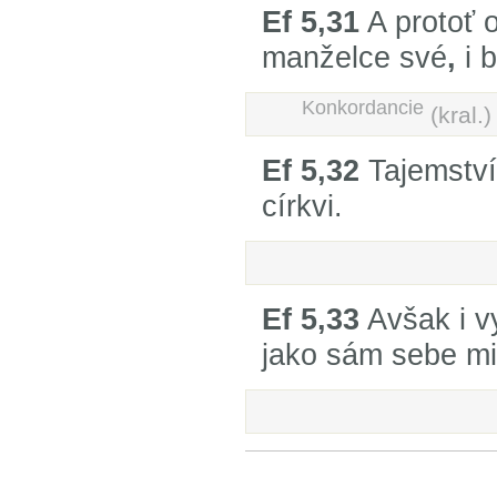
Ef 5,31
A protoť o
manželce své
,
i b
Konkordancie
(kral.
Ef 5,32
Tajemství 
církvi.
Ef 5,33
Avšak i v
jako sám sebe mi