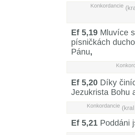
Konkordancie
(kr
Ef 5,19
Mluvíce s
písničkách ducho
Pánu
,
Konkor
Ef 5,20
Díky činí
Jezukrista Bohu 
Konkordancie
(kral
Ef 5,21
Poddáni j