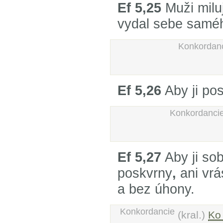
Ef 5,25
Muži milu
vydal sebe saméh
Konkordan
Ef 5,26
Aby ji pos
Konkordanci
Ef 5,27
Aby ji sob
poskvrny
,
ani vrá
a bez úhony.
Konkordancie
(kral.)
Ko