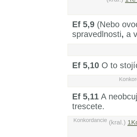
Ef 5,9
(Nebo ovo
spravedlnosti
,
a v
Ef 5,10
O to stojí
Konkor
Ef 5,11
A neobcuj
trescete.
Konkordancie
(kral.)
1Ko