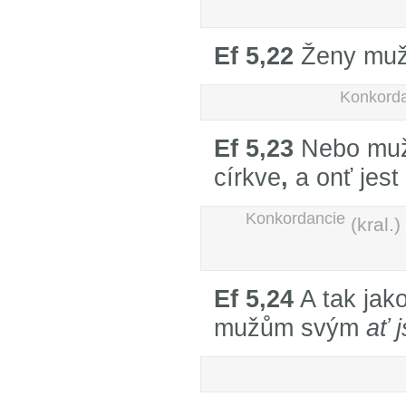
Ef 5,22
Ženy muž
Konkord
Ef 5,23
Nebo muž 
církve
,
a onť jest 
Konkordancie
(kral.)
Ef 5,24
A tak jako
mužům svým
ať 