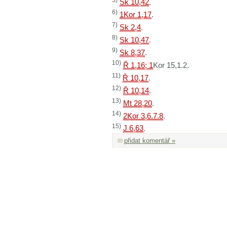
Sk 10,42
.
6)
1Kor 1,17
.
7)
Sk 2,4
.
8)
Sk 10,47
.
9)
Sk 8,37
.
10)
Ř 1,16; 1
Kor 15,1.2.
11)
Ř 10,17
.
12)
Ř 10,14
.
13)
Mt 28,20
.
14)
2Kor 3,6.7.8
.
15)
J 6,63
.
přidat komentář »