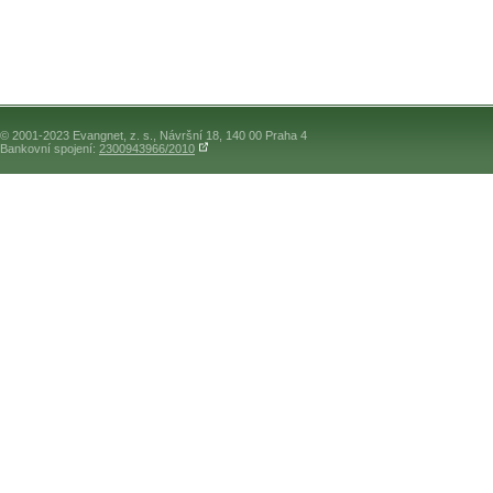
© 2001-2023 Evangnet, z. s., Návršní 18, 140 00 Praha 4
Bankovní spojení:
2300943966/2010