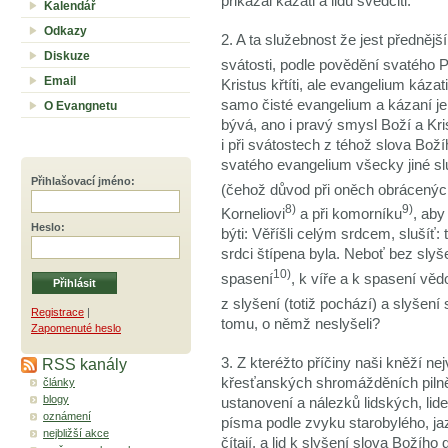
přikázal kázati a lidu svědčiti.
Kalendář
Odkazy
2. A ta služebnost že jest přednější
Diskuze
svátosti, podle povědění svatého Pa
Email
Kristus křtíti, ale evangelium kázat
samo čisté evangelium a kázaní j
O Evangnetu
bývá, ano i pravý smysl Boží a Kri
i při svátostech z téhož slova Bož
svatého evangelium všecky jiné sl
Přihlašovací jméno
:
(čehož důvod při oněch obrácených, 
8)
9)
Korneliovi
a při komorníku
, aby
Heslo
:
býti: Věříšli celým srdcem, slušíť: 
srdci štípena byla. Neboť bez slyš
10)
spasení
, k víře a k spasení věd
z slyšení (totiž pochází) a slyšení
Registrace
|
tomu, o němž neslyšeli?
Zapomenuté heslo
RSS kanály
3. Z kteréžto příčiny naši kněží nej
křesťanských shromážděních pilně 
články
blogy
ustanovení a nálezků lidských, lide
oznámení
písma podle zvyku starobylého, j
nejbližší akce
čítají, a lid k slyšení slova Božího 