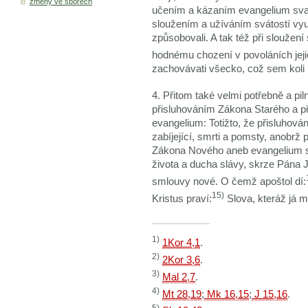
změny ve sborech
učením a kázaním evangelium svaté
sloužením a užíváním svátostí vyučo
způsobovali. A tak též při sloužení
hodnému chození v povoláních jejic
zachovávati všecko, což sem koli 
4. Přitom také velmi potřebně a pil
přisluhováním Zákona Starého a 
evangelium: Totižto, že přisluhován
zabíjející, smrti a pomsty, anobrž p
Zákona Nového aneb evangelium sva
života a ducha slávy, skrze Pána Je
smlouvy nové. O čemž apoštol dí:
15)
Kristus praví:
Slova, kteráž já m
1)
1Kor 4,1
.
2)
2Kor 3,6
.
3)
Mal 2,7
.
4)
Mt 28,19
;
Mk 16,15
;
J 15,16
.
5)