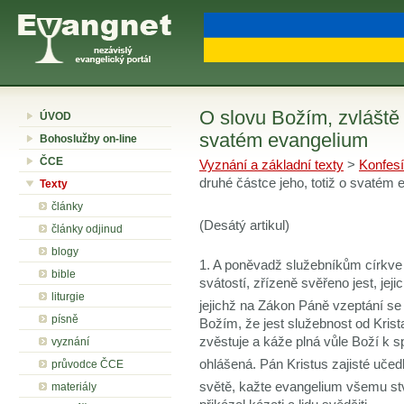
O slovu Božím, zvláště 
ÚVOD
svatém evangelium
Bohoslužby on-line
ČCE
Vyznání a základní texty
>
Konfesí
druhé částce jeho, totiž o svatém
Texty
články
(Desátý artikul)
články odjinud
blogy
1. A poněvadž služebníkům církve 
bible
svátostí, zřízeně svěřeno jest, jeji
liturgie
jejichž na Zákon Páně vzeptání se 
písně
Božím, že jest služebnost od Krist
zvěstuje a káže plná vůle Boží k 
vyznání
ohlášená. Pán Kristus zajisté uče
průvodce ČCE
světě, kažte evangelium všemu stv
materiály