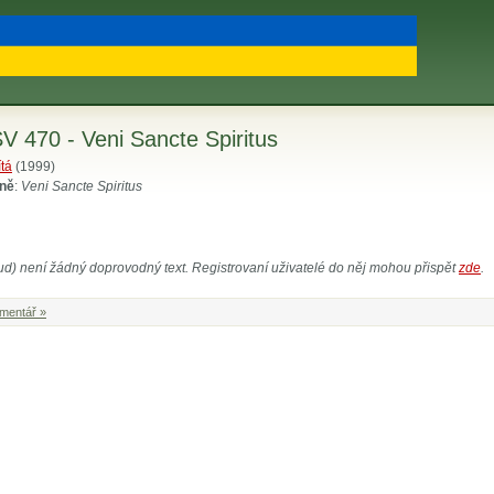
V 470 - Veni Sancte Spiritus
ítá
(1999)
sně
:
Veni Sancte Spiritus
ud) není žádný doprovodný text. Registrovaní uživatelé do něj mohou přispět
zde
.
omentář »