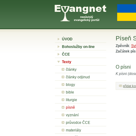
Píseň S
ÚVOD
Zpěvník
:
Sv
Bohoslužby on-line
Začátek pí
ČCE
Texty
O písni
články
K písni (dos
články odjinud
blogy
přidat k
bible
liturgie
písně
vyznání
průvodce ČCE
materiály