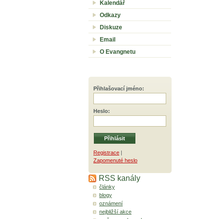
Kalendář
Odkazy
Diskuze
Email
O Evangnetu
Přihlašovací jméno
:
Heslo
:
Registrace
|
Zapomenuté heslo
RSS kanály
články
blogy
oznámení
nejbližší akce