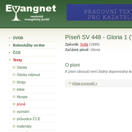
Píseň SV 448 - Gloria 1 (
ÚVOD
Zpěvník
:
Svítá
(1999)
Bohoslužby on-line
Začátek písně
:
Gloria
ČCE
Texty
O písni
články
K písni (dosud) není žádný doprovodný te
články odjinud
blogy
přidat komentář »
bible
liturgie
písně
vyznání
průvodce ČCE
materiály