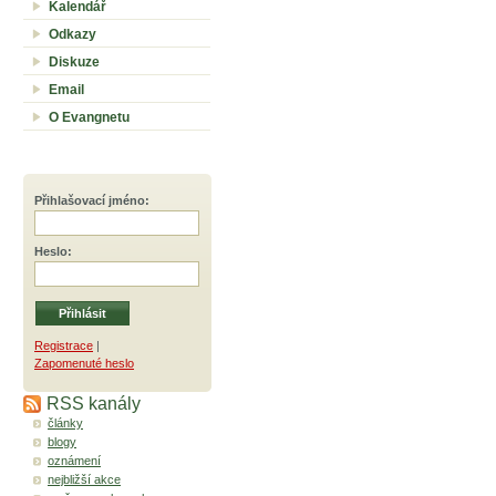
Kalendář
Odkazy
Diskuze
Email
O Evangnetu
Přihlašovací jméno
:
Heslo
:
Registrace
|
Zapomenuté heslo
RSS kanály
články
blogy
oznámení
nejbližší akce