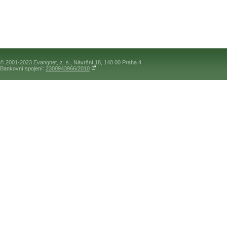
© 2001-2023 Evangnet, z. s., Návršní 18, 140 00 Praha 4
Bankovní spojení:
2300943966/2010