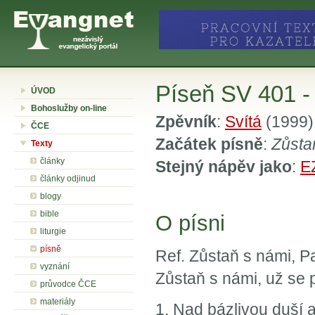
Píseň SV 401 -
ÚVOD
Bohoslužby on-line
Zpěvník
:
Svítá
(1999)
ČCE
Začátek písně
:
Zůsta
Texty
články
Stejný nápěv jako
:
E
články odjinud
blogy
bible
O písni
liturgie
písně
Ref. Zůstaň s námi, Pa
vyznání
Zůstaň s námi, už se p
průvodce ČCE
materiály
1. Nad bázlivou duší a