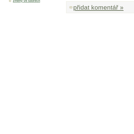
změny ve sborech
přidat komentář »