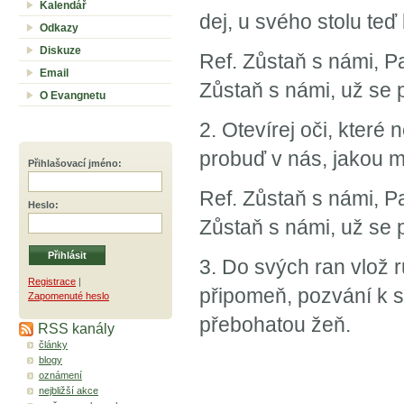
Kalendář
dej, u svého stolu teď
Odkazy
Diskuze
Ref. Zůstaň s námi, Pa
Email
Zůstaň s námi, už se p
O Evangnetu
2. Otevírej oči, které
probuď v nás, jakou m
Přihlašovací jméno
:
Ref. Zůstaň s námi, Pa
Heslo
:
Zůstaň s námi, už se p
3. Do svých ran vlož 
Registrace
|
připomeň, pozvání k sl
Zapomenuté heslo
přebohatou žeň.
RSS kanály
články
blogy
oznámení
nejbližší akce