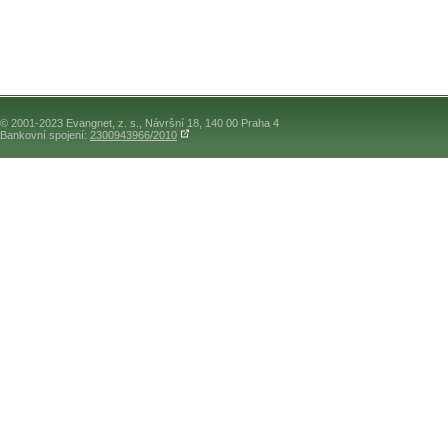
© 2001-2023 Evangnet, z. s., Návršní 18, 140 00 Praha 4
Bankovní spojení:
2300943966/2010