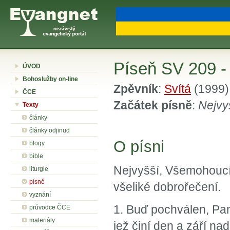
Píseň SV 209 - 
ÚVOD
Bohoslužby on-line
Zpěvník
:
Svítá
(1999)
ČCE
Začátek písně
:
Nejvy
Texty
články
články odjinud
O písni
blogy
bible
Nejvyšší, Všemohoucí,
liturgie
písně
všeliké dobrořečení.
vyznání
1. Buď pochválen, Pan
průvodce ČCE
materiály
jež činí den a září na