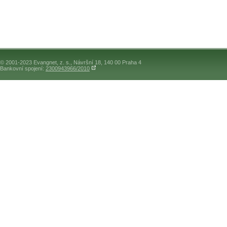
© 2001-2023 Evangnet, z. s., Návršní 18, 140 00 Praha 4
Bankovní spojení:
2300943966/2010