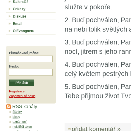
Kalendář
služte v pokoře.
Odkazy
Diskuze
2. Buď pochválen, Pane
Email
na nebi tolik světlých
O Evangnetu
3. Buď pochválen, Pane
nocí, jitrem s jeho ran
Přihlašovací jméno
:
4. Buď pochválen, Pan
Heslo
:
celý květem pestrých 
5. Buď pochválen, Pan
Registrace
|
Tebe přijmou život Tvoj
Zapomenuté heslo
RSS kanály
články
blogy
oznámení
nejbližší akce
přidat komentář »