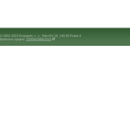
© 2001-2023 Evangnet, z. s., Návršní 18, 140 00 Praha 4
Bankovní spojení:
2300943966/2010