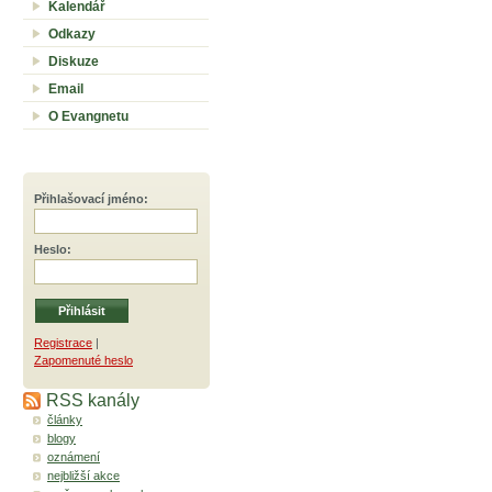
Kalendář
Odkazy
Diskuze
Email
O Evangnetu
Přihlašovací jméno
:
Heslo
:
Registrace
|
Zapomenuté heslo
RSS kanály
články
blogy
oznámení
nejbližší akce