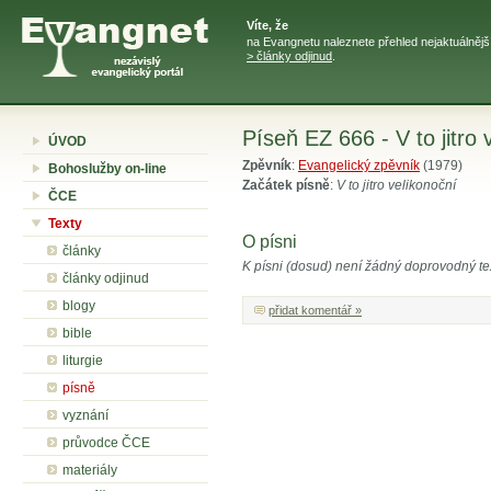
Víte, že
na Evangnetu naleznete přehled nejaktuálněj
> články odjinud
.
Píseň EZ 666 - V to jitro 
ÚVOD
Zpěvník
:
Evangelický zpěvník
(1979)
Bohoslužby on-line
Začátek písně
:
V to jitro velikonoční
ČCE
Texty
O písni
články
K písni (dosud) není žádný doprovodný te
články odjinud
blogy
přidat komentář »
bible
liturgie
písně
vyznání
průvodce ČCE
materiály