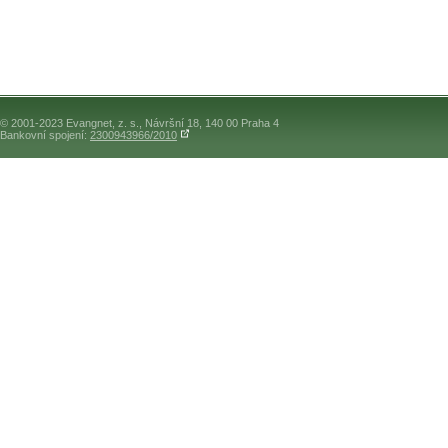
© 2001-2023 Evangnet, z. s., Návršní 18, 140 00 Praha 4
Bankovní spojení:
2300943966/2010