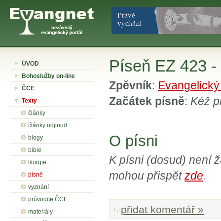
Píseň EZ 423 -
ÚVOD
Bohoslužby on-line
Zpěvník
:
Evangelický
ČCE
Začátek písně
:
Kéž p
Texty
články
články odjinud
O písni
blogy
bible
K písni (dosud) není 
liturgie
mohou přispět
zde
.
písně
vyznání
průvodce ČCE
přidat komentář »
materiály