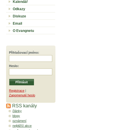
Kalendář
Odkazy
Diskuze
Email
O Evangnetu
Přihlašovací jméno
:
Heslo
:
Registrace
|
Zapomenuté heslo
RSS kanály
články
blogy
oznámení
nejbližší akce