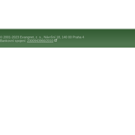
© 2001-2023 Evangnet, z. s., Návršní 18, 140 00 Praha 4
Bankovní spojení:
2300943966/2010