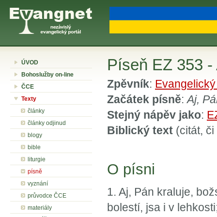
Píseň EZ 353 - 
ÚVOD
Bohoslužby on-line
Zpěvník
:
Evangelický
ČCE
Začátek písně
:
Aj, P
Texty
články
Stejný nápěv jako
:
E
články odjinud
Biblický text
(citát, č
blogy
bible
liturgie
O písni
písně
vyznání
1. Aj, Pán kraluje, bo
průvodce ČCE
bolestí, jsa i v lehkosti
materiály