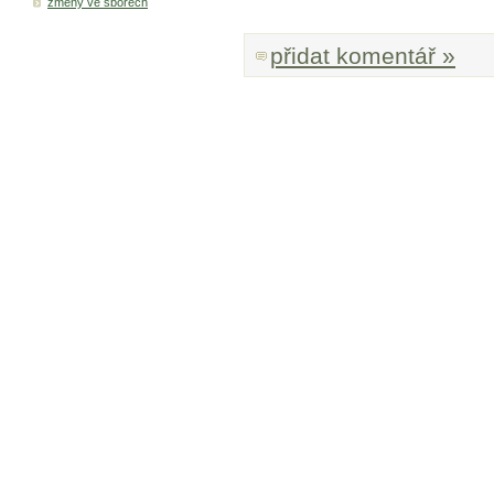
změny ve sborech
přidat komentář »