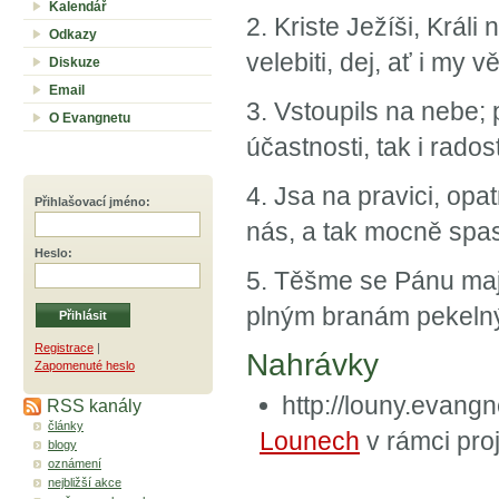
Kalendář
2. Kriste Ježíši, Král
Odkazy
velebiti, dej, ať i my 
Diskuze
Email
3. Vstoupils na nebe;
O Evangnetu
účastnosti, tak i rados
4. Jsa na pravici, opa
Přihlašovací jméno
:
nás, a tak mocně spas;
Heslo
:
5. Těšme se Pánu majíc
plným branám pekelným
Registrace
|
Nahrávky
Zapomenuté heslo
http://louny.evan
RSS kanály
články
Lounech
v rámci pro
blogy
oznámení
nejbližší akce