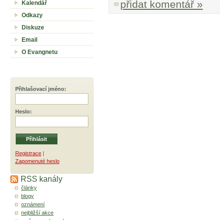
přidat komentář »
Kalendář
Odkazy
Diskuze
Email
O Evangnetu
Přihlašovací jméno
:
Heslo
:
Registrace
|
Zapomenuté heslo
RSS kanály
články
blogy
oznámení
nejbližší akce