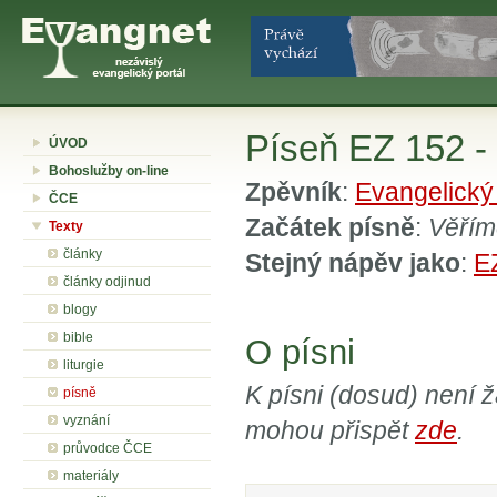
Píseň EZ 152 -
ÚVOD
Bohoslužby on-line
Zpěvník
:
Evangelický
ČCE
Začátek písně
:
Věřím
Texty
články
Stejný nápěv jako
:
E
články odjinud
blogy
bible
O písni
liturgie
K písni (dosud) není 
písně
vyznání
mohou přispět
zde
.
průvodce ČCE
materiály