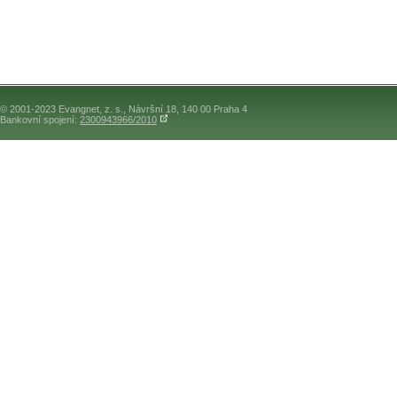
© 2001-2023 Evangnet, z. s., Návršní 18, 140 00 Praha 4
Bankovní spojení:
2300943966/2010