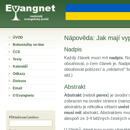
Nápověda: Jak mají vy
ÚVOD
Bohoslužby on-line
Nadpis
ČCE
Každý článek musí mít
nadpis
. N
Texty
obsahovat, o čem článek je. Nadpi
Kalendář
obsahovat pobízecí a
reklamní
fo
Odkazy
atd.)
Diskuze
Abstrakt
Email
Abstrakt
(neboli
perex
) je úvodní
O Evangnetu
zobrazen na úvodní stránce (naroz
abstraktu
je několika větami
uvést
musí mít
abstrakt. Abstraktem mus
Přihlašovací jméno
:
alespoň ze 3-4 běžných českých vě
U článků, které jsou svým charakt