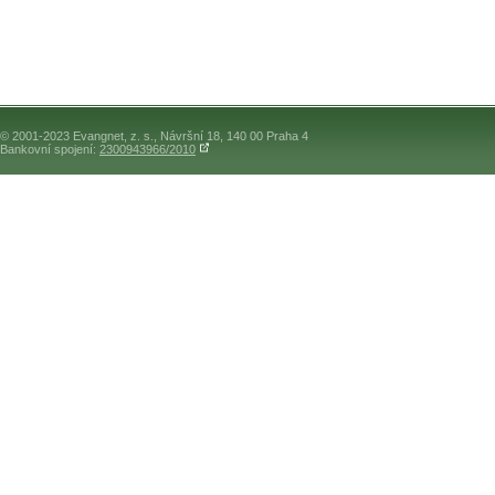
© 2001-2023 Evangnet, z. s., Návršní 18, 140 00 Praha 4
Bankovní spojení:
2300943966/2010