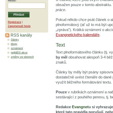
Heslo
:
obsažen pouze v tomto abstraktu. T
práce
.
Pokud někdo chce psát článek o ak
Registrace
|
plnoformátový (ať už to má být u
Zapomenuté heslo
zpráva
). Krátká oznámení o akc
RSS kanály
Evangnetického kalendáře
.
články
Text
blogy
oznámení
Text plnoformátového článku (tj. v
nejbližší akce
změny ve sborech
by měl
obsahovat alespoň 3-4 běž
znaků.
Články by měly být psány spisovno
dostatečně uvést čtenáře do dané 
využít běžného formátování textu.
Pouze
v rubrikách
oznámení
a
na
sestávající z pouhého perexu, tj. be
Redakce
Evangnet
u si vyhrazuje
které tato pravidla porušují, ne