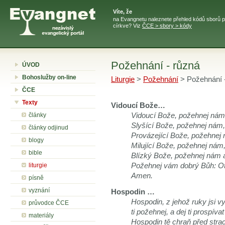
Víte, že
na Evangnetu naleznete přehled kódů sborů p
církve? Viz
ČCE > sbory > kódy
Požehnání - různá
ÚVOD
Bohoslužby on-line
Liturgie
>
Požehnání
> Požehnání 
ČCE
Texty
Vidoucí Bože…
články
Vidoucí Bože, požehnej nám,
Slyšící Bože, požehnej nám, 
články odjinud
Provázející Bože, požehnej 
blogy
Milující Bože, požehnej nám, a
bible
Blízký Bože, požehnej nám a
liturgie
Požehnej vám dobrý Bůh: Ot
Amen.
písně
vyznání
Hospodin …
Hospodin, z jehož ruky jsi vyš
průvodce ČCE
ti požehnej, a dej ti prospívat
materiály
Hospodin tě chraň před str