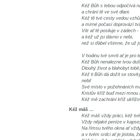
Kéž Bůh s tebou odpočívá na
a chrání tě ve své dlani.
Kéž tě tvé cesty vedou vzhů
a mírné počasí doprovází tvů
Vítr ať tě posiluje v zádech -
a kéž už jsi dávno v nebi,
než si ďábel všimne, že už js
V hodinu tvé smrti ať je pro 
Kéž Bůh nenalezne tvou duš
Dlouhý život a blahobyt tobě,
Kéž ti Bůh dá dožít se stovk
nebi!
Své místo v požehnáních má i
Kristův kříž buď mezi mnou 
Kéž mě zachrání kříž ukřižo
Kéž máš …
Kéž máš vždy práci, kéž tvé 
Vždy nějaké peníze v kapse,
Na římsu tvého okna ať vžd
a v tvém srdci ať je jistota, ž