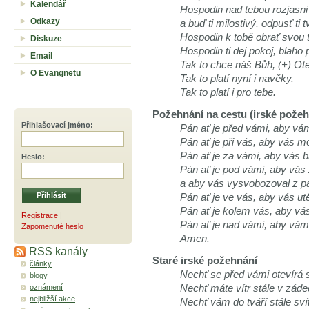
Kalendář
Hospodin nad tebou rozjasni s
Odkazy
a buď ti milostivý, odpusť ti 
Hospodin k tobě obrať svou t
Diskuze
Hospodin ti dej pokoj, blaho 
Email
Tak to chce náš Bůh, (+) Ot
O Evangnetu
Tak to platí nyní i navěky.
Tak to platí i pro tebe.
Požehnání na cestu (irské požeh
Přihlašovací jméno
:
Pán ať je před vámi, aby vá
Pán ať je při vás, aby vás m
Pán ať je za vámi, aby vás br
Heslo
:
Pán ať je pod vámi, aby vás
a aby vás vysvobozoval z pa
Pán ať je ve vás, aby vás u
Pán ať je kolem vás, aby vás
Registrace
|
Pán ať je nad vámi, aby vám
Zapomenuté heslo
Amen.
RSS kanály
Staré irské požehnání
články
Nechť se před vámi otevírá s
blogy
oznámení
Nechť máte vítr stále v záde
nejbližší akce
Nechť vám do tváří stále svít