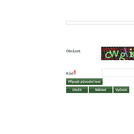
Obrázek
:
*
Kód
: