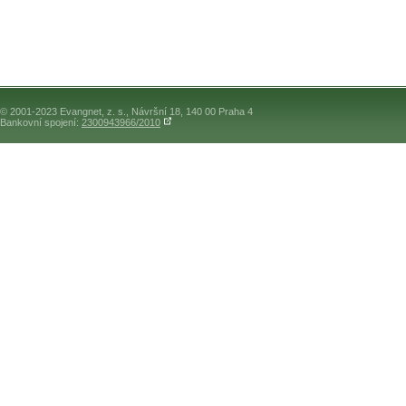
© 2001-2023 Evangnet, z. s., Návršní 18, 140 00 Praha 4
Bankovní spojení:
2300943966/2010