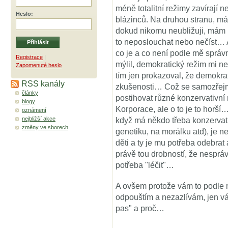
méně totalitní režimy zavírají 
Heslo
:
blázinců. Na druhou stranu, m
dokud nikomu neubližuji, mám m
to neposlouchat nebo nečíst…
co je a co není podle mě správn
Registrace
|
mýlil, demokratický režim mi n
Zapomenuté heslo
tím jen prokazoval, že demokrat
RSS kanály
zkušenosti… Což se samozřejm
články
postihovat různé konzervativní 
blogy
Korporace, ale o to je to horší… 
oznámení
nejbližší akce
když má někdo třeba konzervati
změny ve sborech
genetiku, na morálku atd), je 
děti a ty je mu potřeba odebra
právě tou drobností, že nesprá
potřeba "léčit"…
A ovšem protože vám to podle 
odpouštím a nezazlívám, jen vám
pas" a proč…