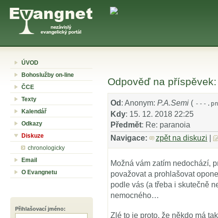
ÚVOD
Bohoslužby on-line
Odpověď na příspěvek:
ČCE
Texty
Od
: Anonym:
P.A.Semi
(
---.p
Kalendář
Kdy
: 15. 12. 2018 22:25
Odkazy
Předmět
: Re: paranoia
Diskuze
Navigace:
zpět na diskuzi
|
chronologicky
Email
Možná vám zatím nedochází, pro
O Evangnetu
považovat a prohlašovat oponen
podle vás (a třeba i skutečně n
nemocného…
Přihlašovací jméno
:
Zlé to je proto, že někdo má ta