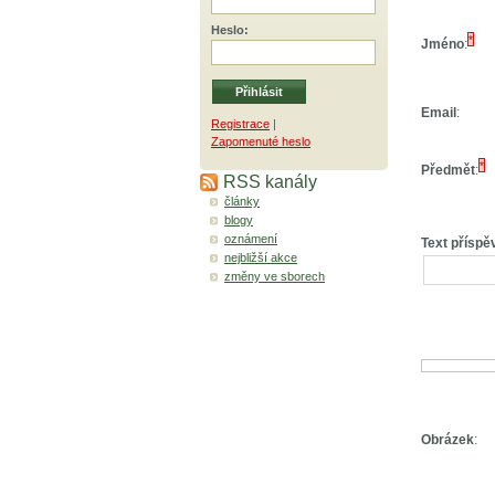
Heslo
:
*
Jméno
:
Email
:
Registrace
|
Zapomenuté heslo
*
Předmět
:
RSS kanály
články
blogy
oznámení
Text příspě
nejbližší akce
změny ve sborech
Obrázek
: