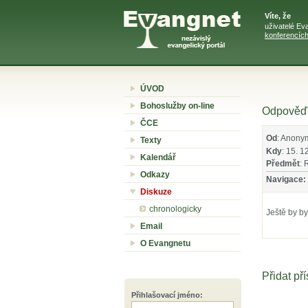
Víte, že
uživatelé Ev
konferencíc
ÚVOD
Bohoslužby on-line
Odpověď n
ČCE
Od
: Anony
Texty
Kdy
: 15. 1
Kalendář
Předmět
: 
Odkazy
Navigace:
Diskuze
chronologicky
Ještě by by
Email
O Evangnetu
Přidat př
Přihlašovací jméno
: