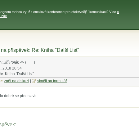
angnetu mohou využít emailové konference pro efektivnější komunikaci? Více
o
h zde
.
a příspěvek: Re: Kniha "Další List"
m:
Jiří Polák
<
> (
)
---
2. 2018 20:54
Re: Kniha "Další List"
zpět na diskuzi
|
skočit na formulář
lo dobré se představit.
íspěvek: