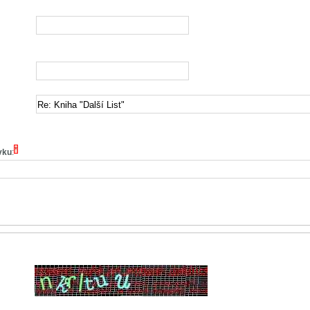
*
vku
: