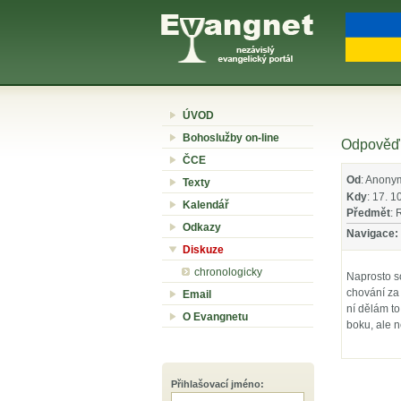
ÚVOD
Bohoslužby on-line
Odpověď 
ČCE
Od
: Anony
Texty
Kdy
: 17. 1
Kalendář
Předmět
: 
Odkazy
Navigace:
Diskuze
chronologicky
Naprosto s
chování za 
Email
ní dělám to
O Evangnetu
boku, ale n
Přihlašovací jméno
: