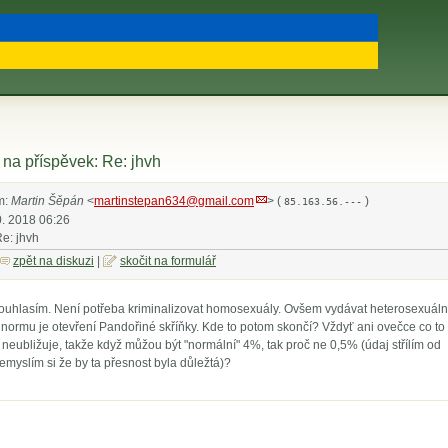
na příspěvek: Re: jhvh
m:
Martin Šěpán
<
martinstepan634@gmail.com
> (
)
85.163.56.---
0. 2018 06:26
Re: jhvh
zpět na diskuzi
|
skočit na formulář
ouhlasím. Není potřeba kriminalizovat homosexuály. Ovšem vydávat heterosexuáln
normu je otevření Pandořiné skříňky. Kde to potom skončí? Vždyť ani ovečce co to
 neubližuje, takže když můžou být "normální" 4%, tak proč ne 0,5% (údaj střílím od
emyslím si že by ta přesnost byla důležtá)?