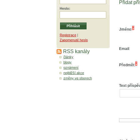
Přidat př
Heslo
:
*
Jméno
:
Registrace
|
Zapomenuté heslo
Email
:
RSS kanály
články
blogy
*
Předmět
:
oznámení
nejbližší akce
změny ve sborech
Text příspě