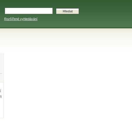
Rozšířené vyhledávání
í
 s