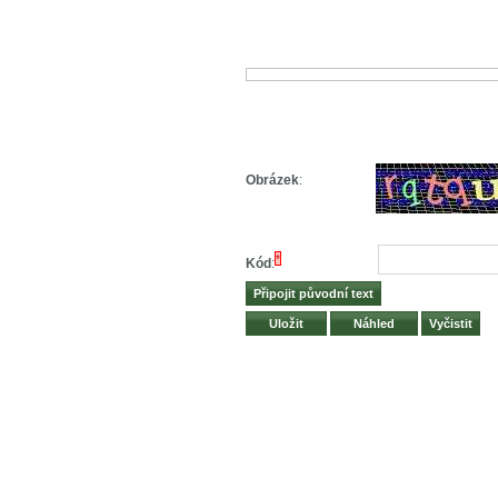
Obrázek
:
*
Kód
: