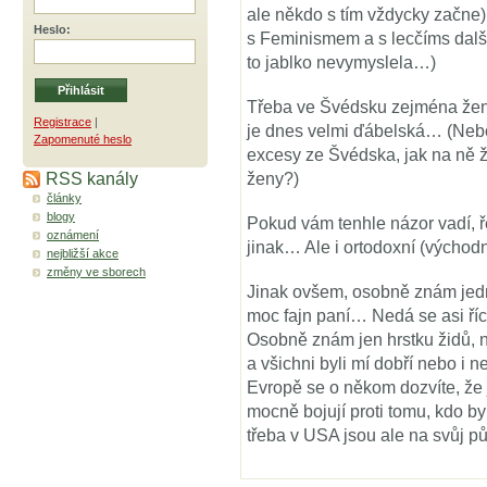
ale někdo s tím vždycky začne
Heslo
:
s Feminismem a s lecčíms dalš
to jablko nevymyslela…)
Třeba ve Švédsku zejména ženy 
Registrace
|
je dnes velmi ďábelská… (Nebo 
Zapomenuté heslo
excesy ze Švédska, jak na ně žal
RSS kanály
ženy?)
články
blogy
Pokud vám tenhle názor vadí, řek
oznámení
jinak… Ale i ortodoxní (východ
nejbližší akce
změny ve sborech
Jinak ovšem, osobně znám jedn
moc fajn paní… Nedá se asi říc
Osobně znám jen hrstku židů, na
a všichni byli mí dobří nebo i 
Evropě se o někom dozvíte, že je
mocně bojují proti tomu, kdo b
třeba v USA jsou ale na svůj pů