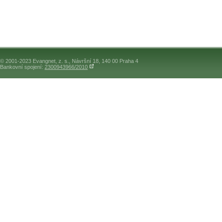
© 2001-2023 Evangnet, z. s., Návršní 18, 140 00 Praha 4
Bankovní spojení:
2300943966/2010