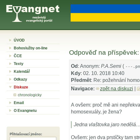
ÚVOD
Bohoslužby on-line
Odpověď na příspěvek:
ČCE
Texty
Od
: Anonym:
P.A.Semi
(
---.p
Kalendář
Kdy
: 02. 10. 2018 10:40
Odkazy
Předmět
: Re: požehnání homo
Diskuze
Navigace:
zpět na diskuzi
|
chronologicky
Email
A ovšem: proč mě ani nepřekvap
O Evangnetu
homosexuály, je žena?
Jedna vlaštovka jaro nedělá
Přihlašovací jméno
:
Ovšem: jen dva prstíčky tam st