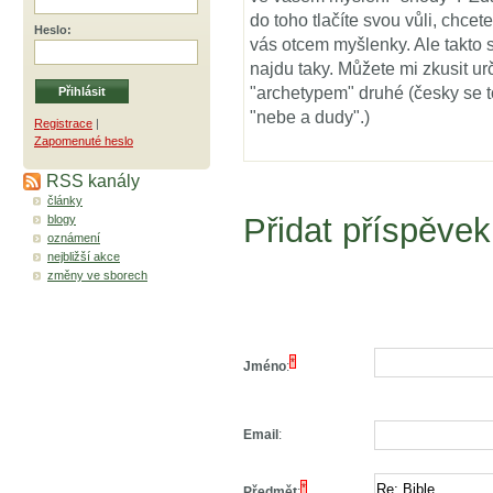
do toho tlačíte svou vůli, chcete
Heslo
:
vás otcem myšlenky. Ale takto
najdu taky. Můžete mi zkusit urč
"archetypem" druhé (česky se 
"nebe a dudy".)
Registrace
|
Zapomenuté heslo
RSS kanály
články
Přidat příspěvek
blogy
oznámení
nejbližší akce
změny ve sborech
*
Jméno
:
Email
:
*
Předmět
: