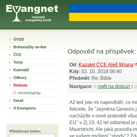
ÚVOD
Bohoslužby on-line
Odpověď na příspěvek: 
ČCE
Texty
Od
:
Kazatel ČCE Aleš Wrana
Kalendář
Kdy
: 02. 10. 2018 06:40
Odkazy
Předmět
: Re: Bible
Diskuze
Navigace:
zpět na diskuzi
|
chronologicky
Email
Až teď jste mi napověděl, co m
O Evangnetu
řeknete, že "zejména Genesis je
nacházíte v nové podoobě všude
EU" v Zj 13. 42 let odtamtud j
Maarstricht. Ale jaká pravidla 
Přihlašovací jméno
:
ve vašem myšlení "shody"? Zdá 