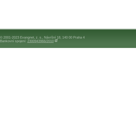
© 2001-2023 Evangnet, z. s., Návršní 18, 140 00 Praha 4
Bankovní spojení:
2300943966/2010