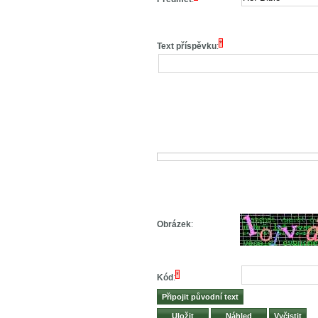
*
Text příspěvku
:
Obrázek
:
*
Kód
: