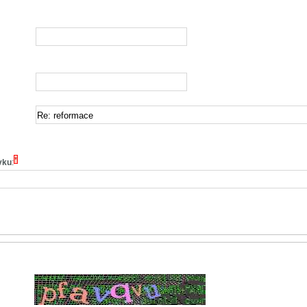
*
vku
: