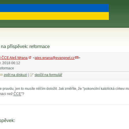
na příspěvek: reformace
l ČCE Aleš Wrana
<
ales.wrana@evangnet.cz
>
0. 2018 06:12
reformace
zpět na diskuzi
|
skočit na formulář
pravdu, jen to musíte něčím doložit. Jak změříte, že "pokoncilní katolická církev m
rmaci než
ČCE
"?
íspěvek: