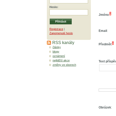
Heslo
:
*
Jméno
:
Registrace
|
Email
:
Zapomenuté heslo
RSS kanály
*
Předmět
:
články
blogy
oznámení
nejbližší akce
Text příspě
změny ve sborech
Obrázek
: