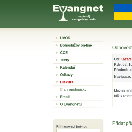
ÚVOD
Bohoslužby on-line
Odpověď 
ČCE
Od
:
Kazate
Texty
Kdy
: 02. 1
Kalendář
Předmět
: 
Odkazy
Navigace:
Diskuze
chronologicky
Možná máte 
blíž k refo
Email
O Evangnetu
Přidat př
Přihlašovací jméno
: