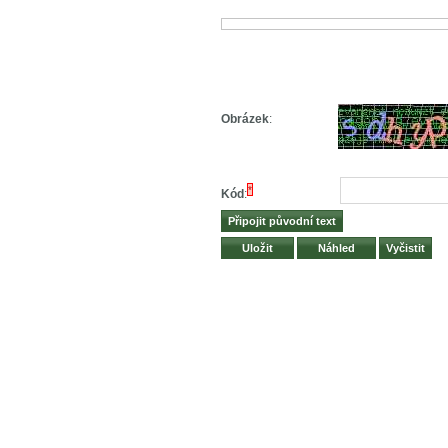
Obrázek
:
*
Kód
: