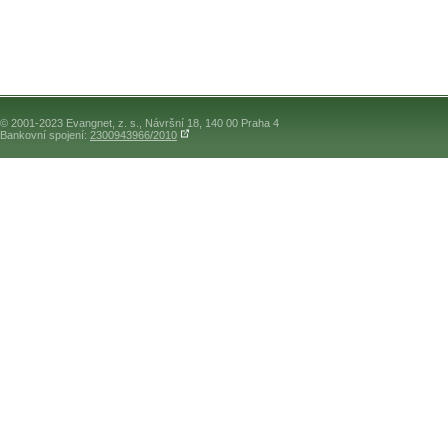
© 2001-2023 Evangnet, z. s., Návršní 18, 140 00 Praha 4
Bankovní spojení:
2300943966/2010