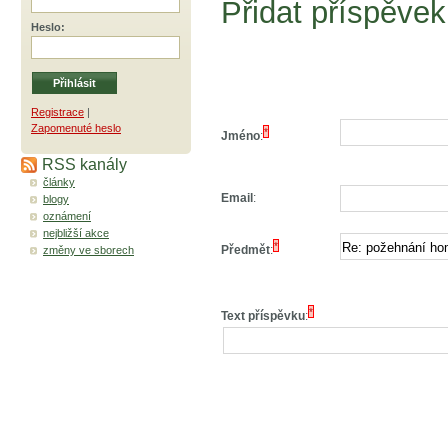
Přidat příspěvek
Heslo
:
Registrace
|
Zapomenuté heslo
*
Jméno
:
RSS kanály
články
Email
:
blogy
oznámení
nejbližší akce
*
Předmět
:
změny ve sborech
*
Text příspěvku
: