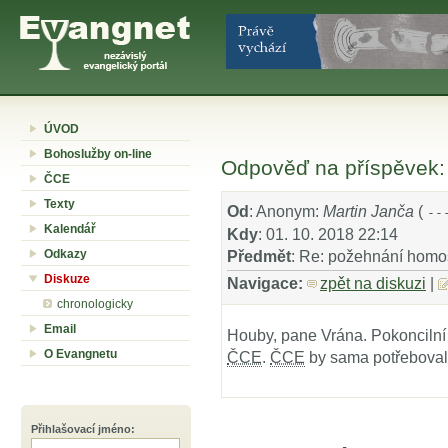
ÚVOD
Bohoslužby on-line
Odpověď na příspěvek:
ČCE
Texty
Od
: Anonym:
Martin Janča
(
--
Kalendář
Kdy
: 01. 10. 2018 22:14
Odkazy
Předmět
: Re: požehnání homo
Diskuze
Navigace:
zpět na diskuzi
|
chronologicky
Email
Houby, pane Vrána. Pokoncilní k
O Evangnetu
ČCE
.
ČCE
by sama potřeboval
Přihlašovací jméno
: