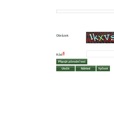
Obrázek
:
*
Kód
: