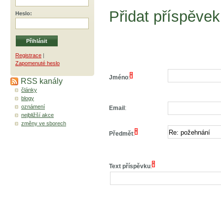
Přidat příspěvek
Heslo
:
Registrace
|
Zapomenuté heslo
*
Jméno
:
RSS kanály
články
blogy
oznámení
Email
:
nejbližší akce
změny ve sborech
*
Předmět
:
*
Text příspěvku
: