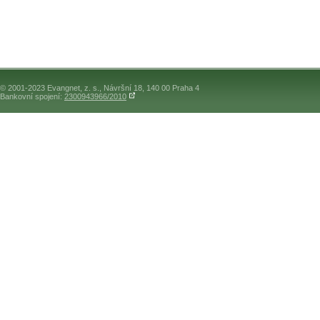
© 2001-2023 Evangnet, z. s., Návršní 18, 140 00 Praha 4
Bankovní spojení:
2300943966/2010