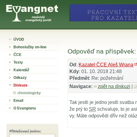
ÚVOD
Bohoslužby on-line
Odpověď na příspěvek:
ČCE
Texty
Od
:
Kazatel ČCE Aleš Wrana
Kalendář
Kdy
: 01. 10. 2018 21:48
Odkazy
Předmět
: Re: požehnání
Diskuze
Navigace:
zpět na diskuzi
|
chronologicky
Email
Tak jestli je jedno jestli svatb
O Evangnetu
že prý to
SR
schvaluje, to je as
vy. Máte odpovědi dřív než otá
Přihlašovací jméno
: