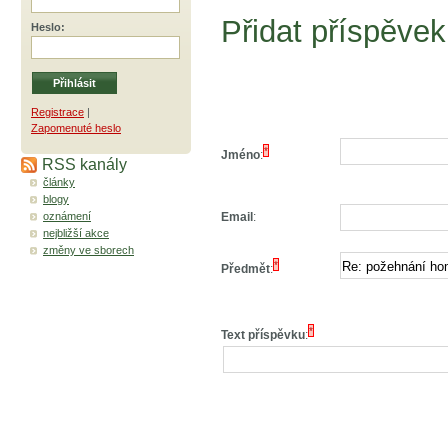
Přidat příspěvek
Heslo
:
Registrace
|
Zapomenuté heslo
*
Jméno
:
RSS kanály
články
blogy
oznámení
Email
:
nejbližší akce
změny ve sborech
*
Předmět
:
*
Text příspěvku
: