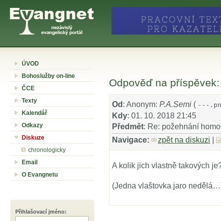
ÚVOD
Bohoslužby on-line
Odpověď na příspěvek:
ČCE
Texty
Od
: Anonym:
P.A.Semi
(
---.p
Kalendář
Kdy
: 01. 10. 2018 21:45
Odkazy
Předmět
: Re: požehnání homo
Diskuze
Navigace:
zpět na diskuzi
|
chronologicky
Email
A kolik jich vlastně takových je
O Evangnetu
(Jedna vlaštovka jaro nedělá…
Přihlašovací jméno
: