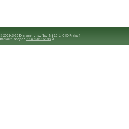
© 2001-2023 Evangnet, z. s., Návršní 18, 140 00 Praha 4
Bankovní spojení:
2300943966/2010