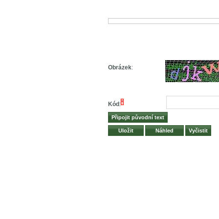
Obrázek
:
*
Kód
: