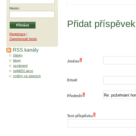
Heslo
:
Přidat příspěvek
Registrace
|
Zapomenuté heslo
RSS kanály
články
*
blogy
Jméno
:
oznámení
nejbližší akce
změny ve sborech
Email
:
*
Předmět
:
*
Text příspěvku
: