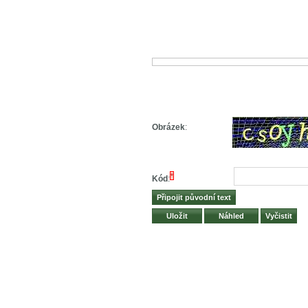
Obrázek
:
*
Kód
: