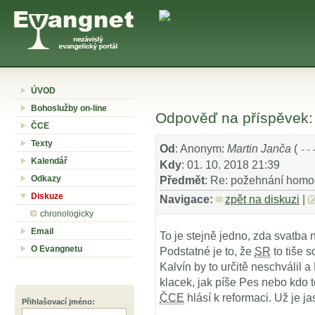
ÚVOD
Bohoslužby on-line
Odpověď na příspěvek:
ČCE
Texty
Od
: Anonym:
Martin Janča
(
--
Kalendář
Kdy
: 01. 10. 2018 21:39
Odkazy
Předmět
: Re: požehnání homo
Diskuze
Navigace:
zpět na diskuzi
|
chronologicky
Email
To je stejně jedno, zda svatba
O Evangnetu
Podstatné je to, že
SR
to tiše s
Kalvín by to určitě neschválil 
klacek, jak píše Pes nebo kdo t
ČCE
hlásí k reformaci. Už je j
Přihlašovací jméno
: