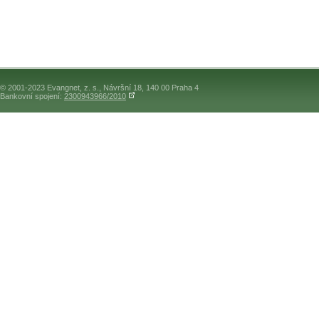
© 2001-2023 Evangnet, z. s., Návršní 18, 140 00 Praha 4
Bankovní spojení:
2300943966/2010