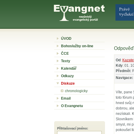
ÚVOD
Bohoslužby on-line
Odpověď 
ČCE
Od
:
Kazate
Texty
Kdy
: 01. 1
Kalendář
Předmět
: 
Odkazy
Navigace:
Diskuze
chronologicky
Víte, pane 
toto fórum 
Email
hned svůj n
O Evangnetu
dobrou, ale
nezískali. 
Slovníkem b
smysl, mi p
Přihlašovací jméno
:
pokoušel M