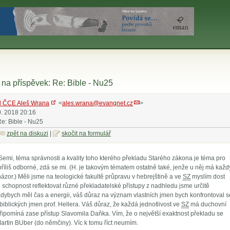
na příspěvek: Re: Bible - Nu25
l ČCE Aleš Wrana
<
ales.wrana@evangnet.cz
>
0. 2018 20:16
Re: Bible - Nu25
zpět na diskuzi
|
skočit na formulář
Semi, téma správnosti a kvality toho kterého překladu Starého zákona je téma pro
příliš odborné, zdá se mi. (H. je takovým tématem ostatně také, jenže u něj má každ
ázor.) Měli jsme na teologické fakultě průpravu v hebrejštině a ve
SZ
myslím dost
 schopnost reflektovat různé překladatelské přístupy z nadhledu jsme určitě
Kdybych měl čas a energii, váš důraz na význam vlastních jmen bych konfrontoval s
iblických jmen prof. Hellera. Váš důraz, že každá jednotlivost ve
SZ
má duchovní
řipomíná zase přístup Slavomila Daňka. Vím, že o největší exaktnost překladu se
artin BUber (do němčiny). Víc k tomu říct neumím.