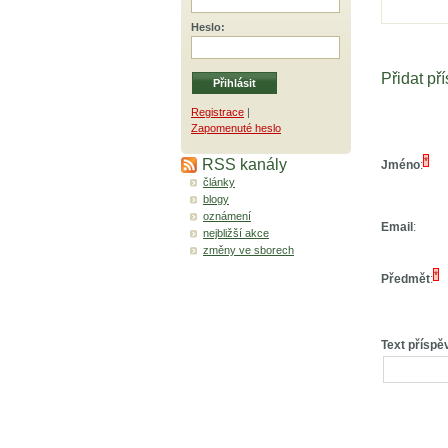
Heslo
:
Přidat př
Registrace
|
Zapomenuté heslo
RSS kanály
*
Jméno
:
články
blogy
oznámení
Email
:
nejbližší akce
změny ve sborech
*
Předmět
:
Text příspě