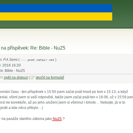
na příspěvek: Re: Bible - Nu25
m:
P.A.Semi
(
)
---.pnet.netair.net
0. 2018 16:20
Re: Bible - Nu25
zpět na diskuzi
|
skočit na formulář
ovnání času - ten příspěvek v 15:50 jsem začal psát hned po tom v 15:13, a když
slal, všiml jsem si vaší odpovědi, takže jsem začal psát ten v 16:06, už v 15:59 js
erzi ke korektuře, až po jeho uložení jsem si všimnul i tohoto… Nebojte, já si to
jestli a kde něco přibylo…)
r na pasáže starého zákona jako
Nu25
?