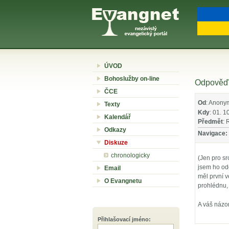
ÚVOD
Bohoslužby on-line
Odpověď 
ČCE
Od
: Anony
Texty
Kdy
: 01. 1
Kalendář
Předmět
: 
Odkazy
Navigace:
Diskuze
chronologicky
(Jen pro sr
jsem ho ode
Email
měl první v
O Evangnetu
prohlédnu, 
A váš názo
Přihlašovací jméno
: