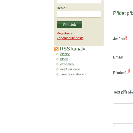
Heslo
:
Přidat př
Registrace
|
*
Zapomenuté heslo
Jméno
:
RSS kanály
články
Email
:
blogy
oznámení
nejbližší akce
*
Předmět
:
změny ve sborech
Text příspě