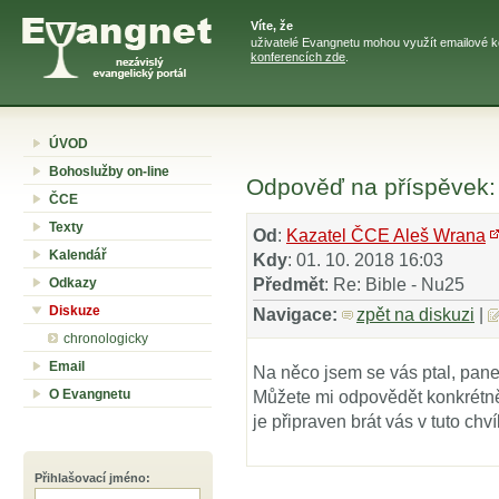
Víte, že
uživatelé Evangnetu mohou využít emailové k
konferencích zde
.
ÚVOD
Bohoslužby on-line
Odpověď na příspěvek: 
ČCE
Texty
Od
:
Kazatel ČCE Aleš Wrana
Kalendář
Kdy
: 01. 10. 2018 16:03
Odkazy
Předmět
: Re: Bible - Nu25
Diskuze
Navigace:
zpět na diskuzi
|
chronologicky
Email
Na něco jsem se vás ptal, pane
O Evangnetu
Můžete mi odpovědět konkrétně
je připraven brát vás v tuto chví
Přihlašovací jméno
: