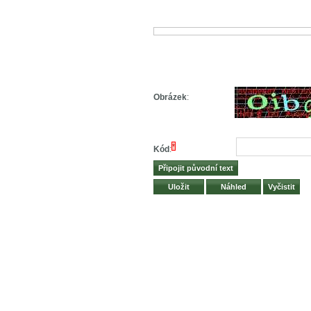
Obrázek
:
*
Kód
: