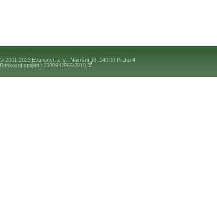
© 2001-2023 Evangnet, z. s., Návršní 18, 140 00 Praha 4
Bankovní spojení:
2300943966/2010