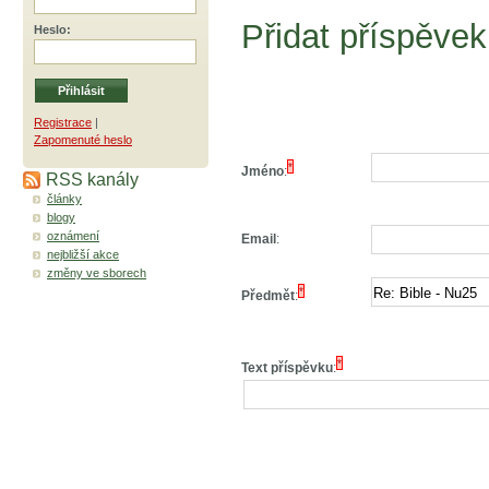
Přidat příspěvek
Heslo
:
Registrace
|
Zapomenuté heslo
*
Jméno
:
RSS kanály
články
blogy
oznámení
Email
:
nejbližší akce
změny ve sborech
*
Předmět
:
*
Text příspěvku
: