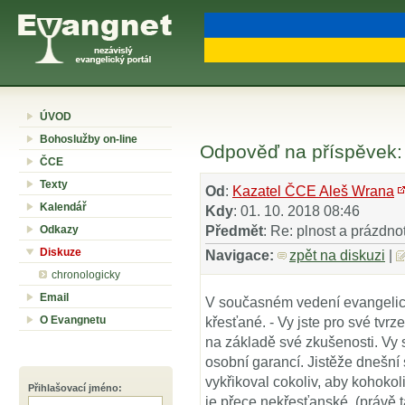
ÚVOD
Bohoslužby on-line
Odpověď na příspěvek: 
ČCE
Texty
Od
:
Kazatel ČCE Aleš Wrana
Kalendář
Kdy
: 01. 10. 2018 08:46
Odkazy
Předmět
: Re: plnost a prázdn
Diskuze
Navigace:
zpět na diskuzi
|
chronologicky
Email
V současném vedení evangelické 
O Evangnetu
křesťané. - Vy jste pro své tvr
na základě své zkušenosti. Vy s
osobní garancí. Jistěže dnešní s
vykřikoval cokoliv, aby kohokoli
Přihlašovací jméno
:
je přece nekřesťanské, (právě ta