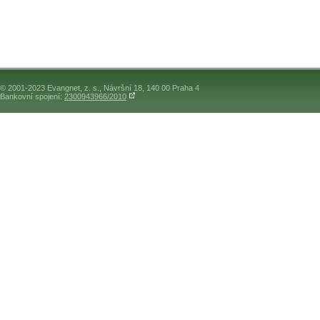
© 2001-2023 Evangnet, z. s., Návršní 18, 140 00 Praha 4
Bankovní spojení:
2300943966/2010