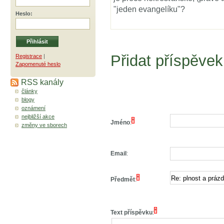
"jeden evangelíku"?
Heslo
:
Přidat příspěvek
Registrace
|
Zapomenuté heslo
RSS kanály
články
blogy
oznámení
nejbližší akce
*
Jméno
:
změny ve sborech
Email
:
*
Předmět
:
*
Text příspěvku
: