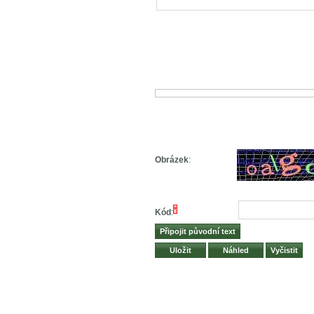
Obrázek
:
*
Kód
: