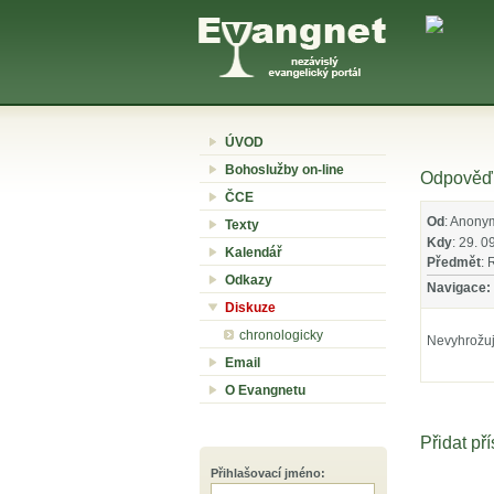
ÚVOD
Bohoslužby on-line
Odpověď 
ČCE
Od
: Anony
Texty
Kdy
: 29. 0
Kalendář
Předmět
: 
Odkazy
Navigace:
Diskuze
chronologicky
Nevyhrožuj,
Email
O Evangnetu
Přidat př
Přihlašovací jméno
: