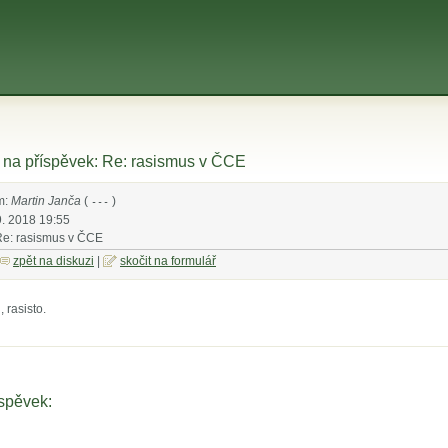
na příspěvek: Re: rasismus v ČCE
m:
Martin Janča
(
)
---
9. 2018 19:55
Re: rasismus v ČCE
zpět na diskuzi
|
skočit na formulář
 rasisto.
íspěvek: