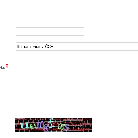
*
vku
: