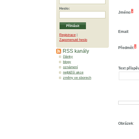
Heslo
:
*
Jméno
:
Email
:
Registrace
|
Zapomenuté heslo
*
Předmět
:
RSS kanály
články
blogy
oznámení
Text příspě
nejbližší akce
změny ve sborech
Obrázek
: